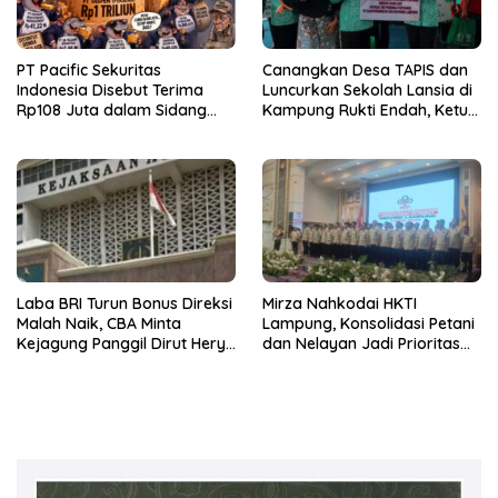
PT Pacific Sekuritas
Canangkan Desa TAPIS dan
Indonesia Disebut Terima
Luncurkan Sekolah Lansia di
Rp108 Juta dalam Sidang
Kampung Rukti Endah, Ketua
Investasi Fiktif PT Taspen
TP PKK Lampung Dorong
Pembangunan SDM Dimulai
dari Desa
Laba BRI Turun Bonus Direksi
Mirza Nahkodai HKTI
Malah Naik, CBA Minta
Lampung, Konsolidasi Petani
Kejagung Panggil Dirut Hery
dan Nelayan Jadi Prioritas
Gunardi.
Hadapi Musim Kemarau