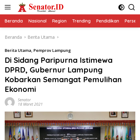
Langsung
ke
konten
Beranda
Nasional
Region
Trending
Pendidikan
Perseps
Beranda
Berita Utama
Berita Utama
,
Pemprov Lampung
Di Sidang Paripurna Istimewa
DPRD, Gubernur Lampung
Kobarkan Semangat Pemulihan
Ekonomi
Senator
18 Maret 2021