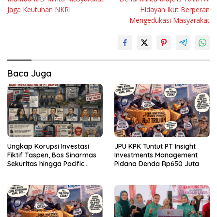
pos
Jaga Keutuhan NKRI
Hidayah Ikut Berperan
Mengedukasi Masyarakat
Baca Juga
Ungkap Korupsi Investasi
JPU KPK Tuntut PT Insight
Fiktif Taspen, Bos Sinarmas
Investments Management
Sekuritas hingga Pacific
Pidana Denda Rp650 Juta
Sekuritas Diperiksa