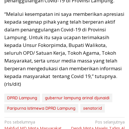
penanggulangan Covid-19 di Provinsi Lampung.
“Melalui kesempatan ini saya memberikan apresiasi
kepada segenap pihak yang telah berperan aktif
dalam penanggulangan Covid-19 di Provinsi
Lampung. Untuk itu saya ucapan terimakasih
kepada Unsur Fokorpimda, Bupati Walikota,
seluruh OPD/ Satuan Kerja, Tokoh Agama, Tokoh
Masyarakat, serta unsur media massa yang telah
berperan mengedukasi dan memberikan informasi
kepada masyarakat tentang Covid 19,” tutupnya.
(rls/dit)
DPRD Lampung
gubernur lampung arinal djunaidi
Paripurna Istimewa DPRD Lampung
senator.id
Navigasi
Pos sebelumnya
Pos selanjutnya
Mahfud MD Minta Masyarakat
Dendi Minta Majelis Ta’lim Al