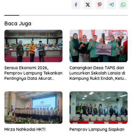
Baca Juga
Sensus Ekonomi 2026,
Canangkan Desa TAPIS dan
Pemprov Lampung Tekankan
Luncurkan Sekolah Lansia di
Pentingnya Data Akurat
Kampung Rukti Endah, Ketua
untuk Kebijakan Tepat
TP PKK Lampung Dorong
Sasaran
Pembangunan SDM Dimulai
dari Desa
Mirza Nahkodai HKTI
Pemprov Lampung Siapkan