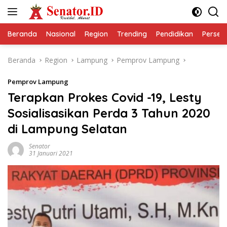
Langsung
ke
konten
Beranda
Nasional
Region
Trending
Pendidikan
Perseps
Beranda
Region
Lampung
Pemprov Lampung
Pemprov Lampung
Terapkan Prokes Covid -19, Lesty
Sosialisasikan Perda 3 Tahun 2020
di Lampung Selatan
Senator
31 Januari 2021