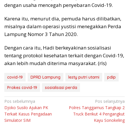
dengan usaha mencegah penyebaran Covid-19.
Karena itu, menurut dia, pemuda harus dilibatkan,
misalnya dalam operasi yustisi menegakkan Perda
Lampung Nomor 3 Tahun 2020.
Dengan cara itu, Hadi berkeyakinan sosialisasi
tentang protokol kesehatan terkait dengan Covid-19,
akan lebih mudah diterima masyarakat. (rls)
covid-19
DPRD Lampung
lesty putri utami
pdip
Prokes covid-19
sosialisasi perda
Navigasi
Pos sebelumnya
Pos selanjutnya
Djoko Susilo Ajukan PK
Polres Tanggamus Tangkap 2
pos
Terkait Kasus Pengadaan
Truck Berikut 4 Pengangkut
Simulator SIM
Kayu Sonokeling