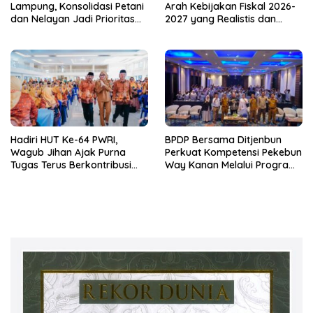
Lampung, Konsolidasi Petani
Arah Kebijakan Fiskal 2026-
dan Nelayan Jadi Prioritas
2027 yang Realistis dan
Hadapi Musim Kemarau
Berkelanjutan
Hadiri HUT Ke-64 PWRI,
BPDP Bersama Ditjenbun
Wagub Jihan Ajak Purna
Perkuat Kompetensi Pekebun
Tugas Terus Berkontribusi
Way Kanan Melalui Program
untuk Lampung
SDM Perkebunan 2026
Bersama PT Titian Karsa
Mandiri