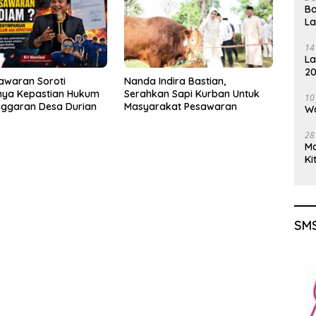
Ba
L
14
La
20
awaran Soroti
Nanda Indira Bastian,
Gu
ya Kepastian Hukum
Serahkan Sapi Kurban Untuk
10
nggaran Desa Durian
Masyarakat Pesawaran
Wa
28
M
Ki
SMS