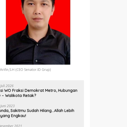
 Arifin,S.H (CEO Senator.ID Grup)
 Juli 2026
si WO Fraksi Demokrat Metro, Hubungan
 – Walikota Retak?
 Juni 2023
unda, Sakitmu Sudah Hilang…Allah Lebih
yang Engkau!
Desember 2021