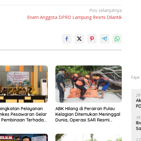
Pos selanjutnya
Enam Anggota DPRD Lampung Resmi Dilantik
Fajar
29
Ak
PD
ningkatan Pelayanan
ABK Hilang di Perairan Pulau
inkes Pesawaran Gelar
Kelagian Ditemukan Meninggal
19
i Pembinaan Terhadap
Dunia, Operasi SAR Resmi
Ib
osyandu
Ditutup
Sa
2 