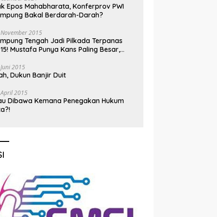
k Epos Mahabharata, Konferprov PWI
ampung Bakal Berdarah-Darah?
 November 2015
mpung Tengah Jadi Pilkada Terpanas
15! Mustafa Punya Kans Paling Besar,
nadi Jadi Kuda Hitam
 Juni 2015
h, Dukun Banjir Duit
 April 2015
au Dibawa Kemana Penegakan Hukum
ta?!
I