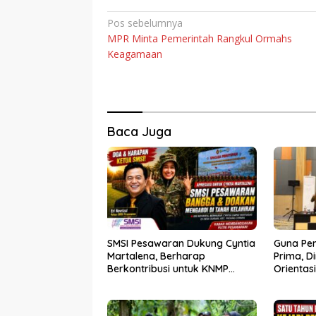
Navigasi
Pos sebelumnya
MPR Minta Pemerintah Rangkul Ormahs
pos
Keagamaan
Baca Juga
SMSI Pesawaran Dukung Cyntia
Guna Pe
Martalena, Berharap
Prima, D
Berkontribusi untuk KNMP
Orientas
Pesawaran
Kader P