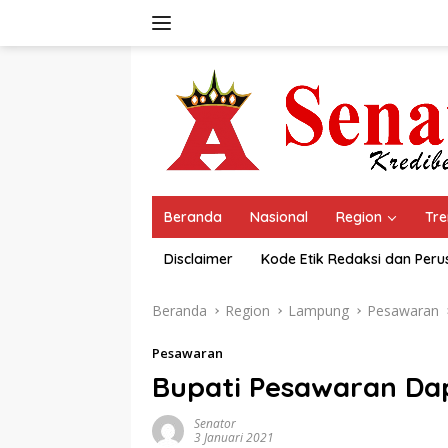
Langsung
ke
konten
Beranda
Nasional
Region
Tre
Disclaimer
Kode Etik Redaksi dan Per
Beranda
Region
Lampung
Pesawaran
Pesawaran
Bupati Pesawaran Da
Senator
3 Januari 2021