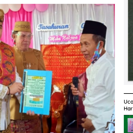
Uca
Har