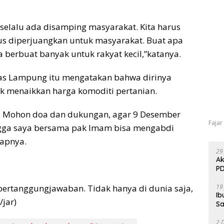
 selalu ada disamping masyarakat. Kita harus
s diperjuangkan untuk masyarakat. Buat apa
sa berbuat banyak untuk rakyat kecil,”katanya.
itas Lampung itu mengatakan bahwa dirinya
k menaikkan harga komoditi pertanian.
a. Mohon doa dan dukungan, agar 9 Desember
Fajar
ngga saya bersama pak Imam bisa mengabdi
capnya.
29
Ak
PD
19
 pertanggungjawaban. Tidak hanya di dunia saja,
Ib
/jar)
Sa
2 