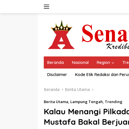
Langsung
ke
konten
Beranda
Nasional
Region
Tre
Disclaimer
Kode Etik Redaksi dan Per
Beranda
Berita Utama
Berita Utama
,
Lampung Tengah
,
Trending
Kalau Menangi Pilkad
Mustafa Bakal Berjua