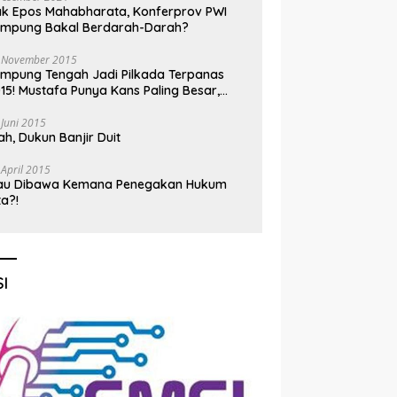
k Epos Mahabharata, Konferprov PWI
ampung Bakal Berdarah-Darah?
 November 2015
mpung Tengah Jadi Pilkada Terpanas
15! Mustafa Punya Kans Paling Besar,
nadi Jadi Kuda Hitam
 Juni 2015
h, Dukun Banjir Duit
 April 2015
au Dibawa Kemana Penegakan Hukum
ta?!
I