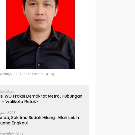
 Arifin,S.H (CEO Senator.ID Grup)
 Juli 2026
si WO Fraksi Demokrat Metro, Hubungan
 – Walikota Retak?
 Juni 2023
unda, Sakitmu Sudah Hilang…Allah Lebih
yang Engkau!
Desember 2021