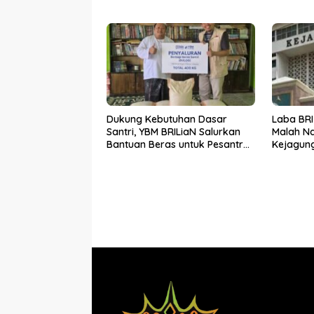
Sekuritas Diperiksa
Dukung Kebutuhan Dasar
Laba BRI
Santri, YBM BRILiaN Salurkan
Malah Na
Bantuan Beras untuk Pesantren
Kejagung
di Lampung Tengah
Gunardi.