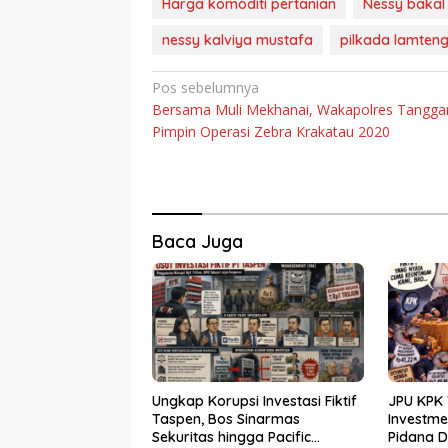
Harga komoditi pertanian
Nessy bakal
nessy kalviya mustafa
pilkada lamten
Navigasi
Pos sebelumnya
Bersama Muli Mekhanai, Wakapolres Tangg
pos
Pimpin Operasi Zebra Krakatau 2020
Baca Juga
Ungkap Korupsi Investasi Fiktif
JPU KPK 
Taspen, Bos Sinarmas
Investm
Sekuritas hingga Pacific
Pidana 