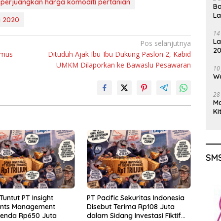
 perjuangkan harga komoditi pertanian
Ba
L
g 2020
14
La
Pos selanjutnya
20
amus
Dituduh Ajak Ibu-Ibu Dukung Paslon 2, Kabid
Gu
UMKM Dilaporkan ke Bawaslu Pesawaran
10
Wa
28
M
Ki
SMS
Tuntut PT Insight
PT Pacific Sekuritas Indonesia
ents Management
Disebut Terima Rp108 Juta
Denda Rp650 Juta
dalam Sidang Investasi Fiktif