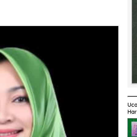
Uca
Har