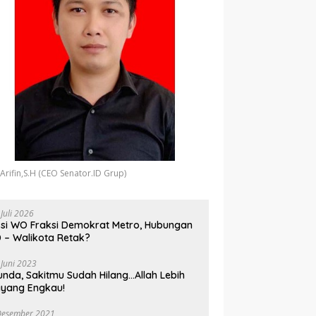
 Arifin,S.H (CEO Senator.ID Grup)
 Juli 2026
si WO Fraksi Demokrat Metro, Hubungan
 – Walikota Retak?
 Juni 2023
unda, Sakitmu Sudah Hilang…Allah Lebih
yang Engkau!
Desember 2021