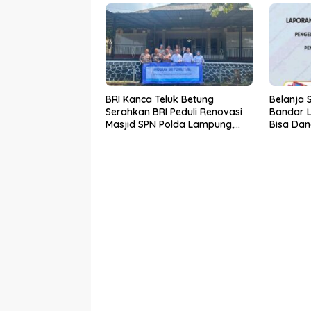
BRI Kanca Teluk Betung
Belanja 
Serahkan BRI Peduli Renovasi
Bandar 
Masjid SPN Polda Lampung,
Bisa Dan
Wujud Nyata Dukungan
Dikembal
terhadap Sarana Ibadah