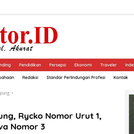
nding
Pendidikan
Persepsi
Ekonomi
Traveler
Inde
usahaan
Redaksi
Standar Perlindungan Profesi
Kontak
pung
ng, Rycko Nomor Urut 1,
va Nomor 3