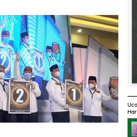
Uca
Har