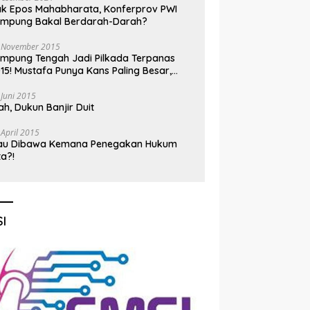
k Epos Mahabharata, Konferprov PWI
ampung Bakal Berdarah-Darah?
 November 2015
mpung Tengah Jadi Pilkada Terpanas
15! Mustafa Punya Kans Paling Besar,
nadi Jadi Kuda Hitam
 Juni 2015
h, Dukun Banjir Duit
 April 2015
au Dibawa Kemana Penegakan Hukum
ta?!
I