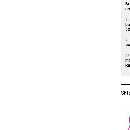
Ba
L
14
La
20
Gu
10
Wa
28
M
Ki
SMS