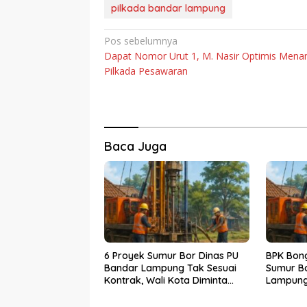
pilkada bandar lampung
Navigasi
Pos sebelumnya
Dapat Nomor Urut 1, M. Nasir Optimis Mena
pos
Pilkada Pesawaran
Baca Juga
6 Proyek Sumur Bor Dinas PU
BPK Bon
Bandar Lampung Tak Sesuai
Sumur Bo
Kontrak, Wali Kota Diminta
Lampung
Bertindak!