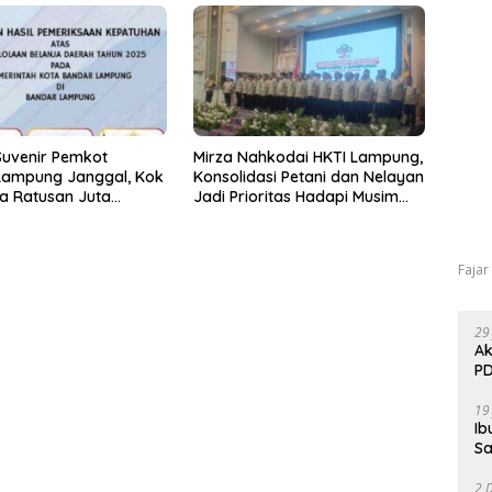
Suvenir Pemkot
Mirza Nahkodai HKTI Lampung,
Lampung Janggal, Kok
Konsolidasi Petani dan Nelayan
a Ratusan Juta
Jadi Prioritas Hadapi Musim
ikan ke PPTK!
Kemarau
Fajar
29
Ak
PD
19
Ib
Sa
2 