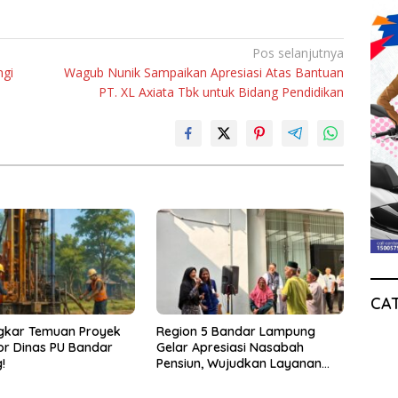
Pos selanjutnya
ngi
Wagub Nunik Sampaikan Apresiasi Atas Bantuan
PT. XL Axiata Tbk untuk Bidang Pendidikan
CA
gkar Temuan Proyek
Region 5 Bandar Lampung
r Dinas PU Bandar
Gelar Apresiasi Nasabah
!
Pensiun, Wujudkan Layanan
Prima bagi Purnabakti