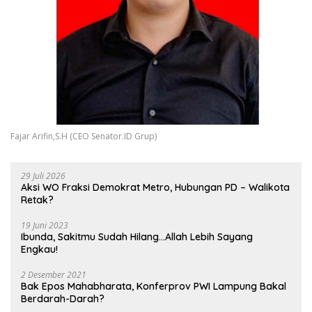
Fajar Arifin,S.H (CEO Senator.ID Grup)
29 Juli 2026
Aksi WO Fraksi Demokrat Metro, Hubungan PD – Walikota
Retak?
19 Juni 2023
Ibunda, Sakitmu Sudah Hilang…Allah Lebih Sayang
Engkau!
2 Desember 2021
Bak Epos Mahabharata, Konferprov PWI Lampung Bakal
Berdarah-Darah?