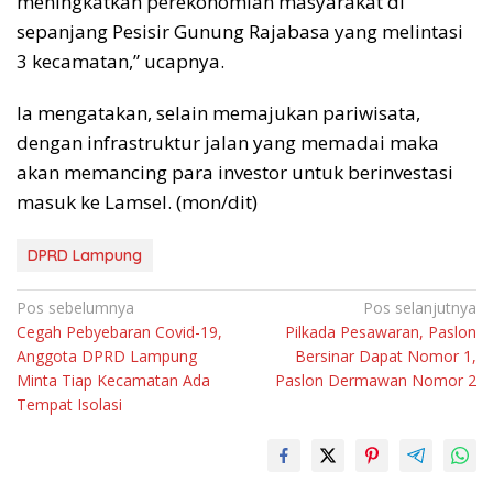
meningkatkan perekonomian masyarakat di
sepanjang Pesisir Gunung Rajabasa yang melintasi
3 kecamatan,” ucapnya.
Ia mengatakan, selain memajukan pariwisata,
dengan infrastruktur jalan yang memadai maka
akan memancing para investor untuk berinvestasi
masuk ke Lamsel. (mon/dit)
DPRD Lampung
Navigasi
Pos sebelumnya
Pos selanjutnya
Cegah Pebyebaran Covid-19,
Pilkada Pesawaran, Paslon
pos
Anggota DPRD Lampung
Bersinar Dapat Nomor 1,
Minta Tiap Kecamatan Ada
Paslon Dermawan Nomor 2
Tempat Isolasi