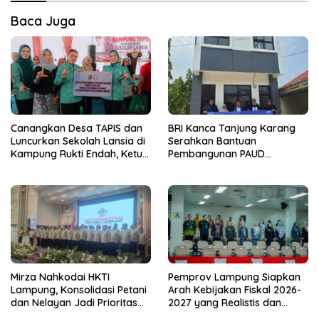
Baca Juga
Canangkan Desa TAPIS dan
BRI Kanca Tanjung Karang
Luncurkan Sekolah Lansia di
Serahkan Bantuan
Kampung Rukti Endah, Ketua
Pembangunan PAUD
TP PKK Lampung Dorong
Mahaputra Global di Desa
Pembangunan SDM Dimulai
Candimas
dari Desa
Mirza Nahkodai HKTI
Pemprov Lampung Siapkan
Lampung, Konsolidasi Petani
Arah Kebijakan Fiskal 2026-
dan Nelayan Jadi Prioritas
2027 yang Realistis dan
Hadapi Musim Kemarau
Berkelanjutan