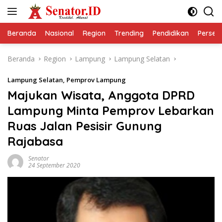
Langsung
ke
konten
Beranda
Nasional
Region
Trending
Pendidikan
Perseps
Beranda
Region
Lampung
Lampung Selatan
Lampung Selatan
,
Pemprov Lampung
Majukan Wisata, Anggota DPRD
Lampung Minta Pemprov Lebarkan
Ruas Jalan Pesisir Gunung
Rajabasa
Senator
24 September 2020