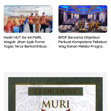
Hadiri HUT Ke-64 PWRI,
BPDP Bersama Ditjenbun
Wagub Jihan Ajak Purna
Perkuat Kompetensi Pekebun
Tugas Terus Berkontribusi
Way Kanan Melalui Program
untuk Lampung
SDM Perkebunan 2026
Bersama PT Titian Karsa
Mandiri