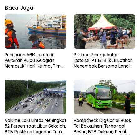
Baca Juga
Pencarian ABK Jatuh di
Perkuat Sinergi Antar
Perairan Pulau Kelagian
Instansi, PT BTB Ikuti Latihan
Memasuki Hari Kelima, Tim
Menembak Bersama Lanal
SAR Gabungan Perluas Area
Lampung
Pencarian
Volume Lalu Lintas Meningkat
Rampcheck Digelar di Ruas
32 Persen saat Libur Sekolah,
Tol Bakauheni Terbanggi
BTB Pastikan Layanan Tetap
Besar, BTB Dukung Penuh
Optimal
Keselamatan Pengguna