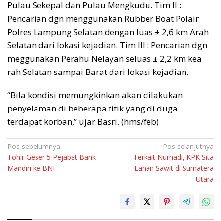
Pulau Sekepal dan Pulau Mengkudu. Tim II :
Pencarian dgn menggunakan Rubber Boat Polair
Polres Lampung Selatan dengan luas ± 2,6 km Arah
Selatan dari lokasi kejadian. Tim III : Pencarian dgn
meggunakan Perahu Nelayan seluas ± 2,2 km kea
rah Selatan sampai Barat dari lokasi kejadian.
“Bila kondisi memungkinkan akan dilakukan
penyelaman di beberapa titik yang di duga
terdapat korban,” ujar Basri. (hms/feb)
Navigasi
Pos sebelumnya
Pos selanjutnya
Tohir Geser 5 Pejabat Bank
Terkait Nurhadi, KPK Sita
pos
Mandiri ke BNI
Lahan Sawit di Sumatera
Utara