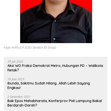
Fajar Arifin,S.H (CEO Senator.ID Grup)
29 Juli 2026
Aksi WO Fraksi Demokrat Metro, Hubungan PD – Walikota
Retak?
19 Juni 2023
Ibunda, Sakitmu Sudah Hilang…Allah Lebih Sayang
Engkau!
2 Desember 2021
Bak Epos Mahabharata, Konferprov PWI Lampung Bakal
Berdarah-Darah?