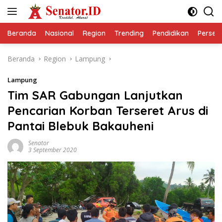
Langsung
ke
konten
Beranda
Nasional
Region
Trending
Pendidikan
Perseps
Beranda
Region
Lampung
Lampung
Tim SAR Gabungan Lanjutkan
Pencarian Korban Terseret Arus di
Pantai Blebuk Bakauheni
Senator
3 September 2020