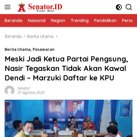
Langsung
ke
konten
Beranda
Nasional
Region
Trending
Pendidikan
Perseps
Beranda
Berita Utama
Berita Utama
,
Pesawaran
Meski Jadi Ketua Partai Pengsung,
Nasir Tegaskan Tidak Akan Kawal
Dendi – Marzuki Daftar ke KPU
Senator
31 Agustus 2020