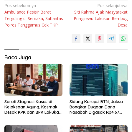
Navigasi
Pos sebelumnya
Pos selanjutnya
Ambulance Pesisir Barat
Siti Rahma Ajak Masyarakat
pos
Terguling di Semaka, Satlantas
Pringsewu Lakukan Rembug
Polres Tanggamus Cek TKP
Desa
Baca Juga
Soroti Stagnasi Kasus di
Sidang Korupsi BTN, Jaksa
Kejaksaan Agung, Kosmak
Bongkar Dugaan Dana
Desak KPK dan BPK Lakukan
Nasabah Digasak Rp4.67
Audit
Miliar