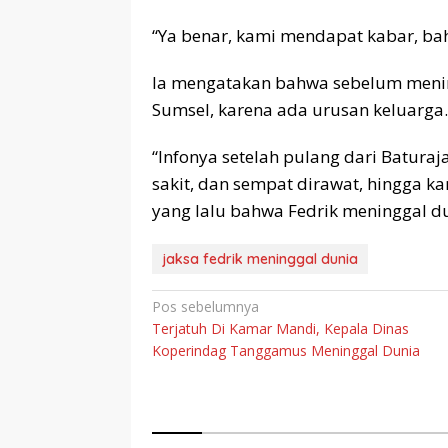
“Ya benar, kami mendapat kabar, bah
Ia mengatakan bahwa sebelum mening
Sumsel, karena ada urusan keluarga.
“Infonya setelah pulang dari Baturaj
sakit, dan sempat dirawat, hingga k
yang lalu bahwa Fedrik meninggal duni
jaksa fedrik meninggal dunia
Navigasi
Pos sebelumnya
Terjatuh Di Kamar Mandi, Kepala Dinas
pos
Koperindag Tanggamus Meninggal Dunia