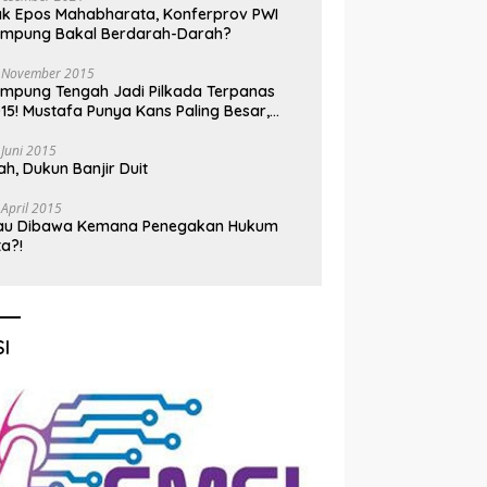
k Epos Mahabharata, Konferprov PWI
ampung Bakal Berdarah-Darah?
 November 2015
mpung Tengah Jadi Pilkada Terpanas
15! Mustafa Punya Kans Paling Besar,
nadi Jadi Kuda Hitam
 Juni 2015
h, Dukun Banjir Duit
 April 2015
au Dibawa Kemana Penegakan Hukum
ta?!
I