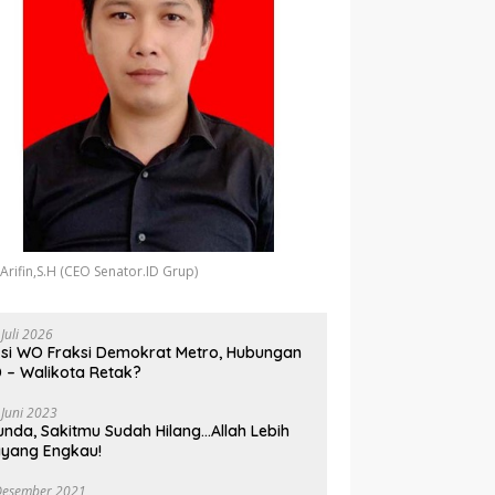
 Arifin,S.H (CEO Senator.ID Grup)
 Juli 2026
si WO Fraksi Demokrat Metro, Hubungan
 – Walikota Retak?
 Juni 2023
unda, Sakitmu Sudah Hilang…Allah Lebih
yang Engkau!
Desember 2021