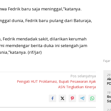
wa Fedrik baru saja meninggal,”katanya.
gal dunia, Fedrik baru pulang dari Baturaja,
a, Fedrik mendadak sakit, dilarikan kerumah
ami memdengar berita duka ini setengah jam
a,”katanya. (rif/jar)
Fajar
29
Pos selanjutnya
Ak
Peingati HUT Proklamasi, Bupati Pesawaran Ajak
PD
ASN Tingkatkan Kinerja
19
Ib
Sa
2 