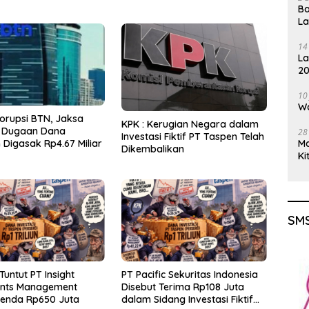
Ba
L
14
La
20
Gu
10
Wa
orupsi BTN, Jaksa
KPK : Kerugian Negara dalam
 Dugaan Dana
28
Investasi Fiktif PT Taspen Telah
Digasak Rp4.67 Miliar
M
Dikembalikan
Ki
SMS
Tuntut PT Insight
PT Pacific Sekuritas Indonesia
ents Management
Disebut Terima Rp108 Juta
Denda Rp650 Juta
dalam Sidang Investasi Fiktif