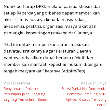
Nunik berharap DPRD melalui panitia khusus dari
setiap Raperda yang dibahas dapat memberikan
akses seluas-luasnya kepada masyarakat,
akademisi, praktisi, organisasi masyarakat dan
pemangku kepentingan (stakeholder) lainnya.
“Hal ini untuk memberikan saran, masukan
dan/atau kritikannya agar Peraturan Daerah
nantinya dihasilkan dapat berlaku efektif dan
memberikan manfaat, kepastian hukum ditengah-
tengah masyarakat,” katanya.(Adpim/feb)
Navigasi
Pos sebelumnya
Pos selanjutnya
Penyelesaian Polemik
Fraksi Partai NasDem Minta
pos
Penutupan Jalan Ringgung
Pemprov Lampung Miliki
Lagi-lagi Temui Jalan Buntu
Aplikasi Khusus Tampung
Perda