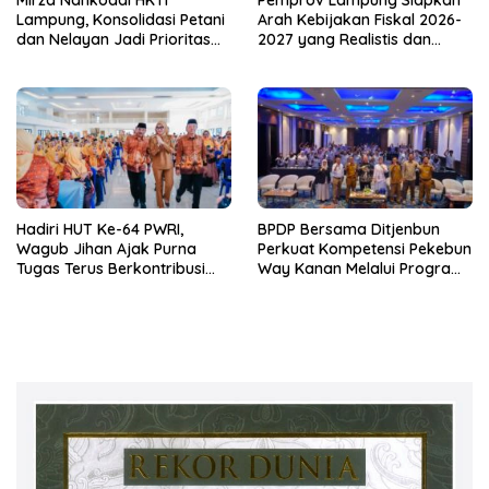
Mirza Nahkodai HKTI
Pemprov Lampung Siapkan
Lampung, Konsolidasi Petani
Arah Kebijakan Fiskal 2026-
dan Nelayan Jadi Prioritas
2027 yang Realistis dan
Hadapi Musim Kemarau
Berkelanjutan
Hadiri HUT Ke-64 PWRI,
BPDP Bersama Ditjenbun
Wagub Jihan Ajak Purna
Perkuat Kompetensi Pekebun
Tugas Terus Berkontribusi
Way Kanan Melalui Program
untuk Lampung
SDM Perkebunan 2026
Bersama PT Titian Karsa
Mandiri