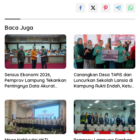
Baca Juga
Sensus Ekonomi 2026,
Canangkan Desa TAPIS dan
Pemprov Lampung Tekankan
Luncurkan Sekolah Lansia di
Pentingnya Data Akurat
Kampung Rukti Endah, Ketua
untuk Kebijakan Tepat
TP PKK Lampung Dorong
Sasaran
Pembangunan SDM Dimulai
dari Desa