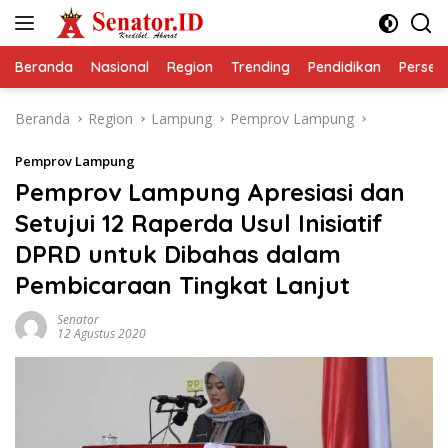
Langsung
ke
konten
Beranda
Nasional
Region
Trending
Pendidikan
Perseps
Beranda
Region
Lampung
Pemprov Lampung
Pemprov Lampung
Pemprov Lampung Apresiasi dan
Setujui 12 Raperda Usul Inisiatif
DPRD untuk Dibahas dalam
Pembicaraan Tingkat Lanjut
Senator
12 Agustus 2020