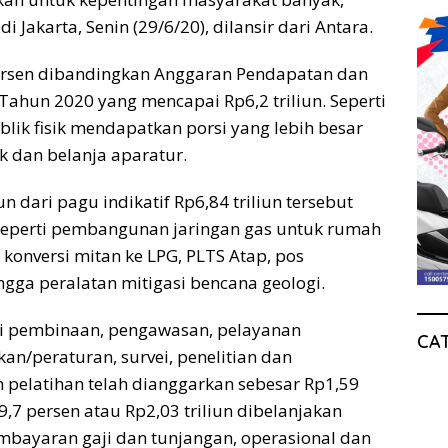
di Jakarta, Senin (29/6/20), dilansir dari Antara.
 persen dibandingkan Anggaran Pendapatan dan
ahun 2020 yang mencapai Rp6,2 triliun. Seperti
lik fisik mendapatkan porsi yang lebih besar
k dan belanja aparatur.
un dari pagu indikatif Rp6,84 triliun tersebut
, seperti pembangunan jaringan gas untuk rumah
, konversi mitan ke LPG, PLTS Atap, pos
gga peralatan mitigasi bencana geologi.
rti pembinaan, pengawasan, pelayanan
CA
an/peraturan, survei, penelitian dan
pelatihan telah dianggarkan sebesar Rp1,59
9,7 persen atau Rp2,03 triliun dibelanjakan
mbayaran gaji dan tunjangan, operasional dan