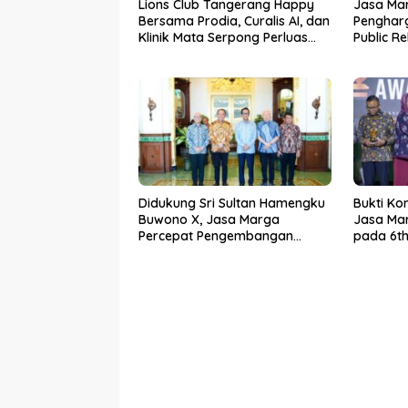
Lions Club Tangerang Happy
Jasa Ma
Bersama Prodia, Curalis AI, dan
Pengharg
Klinik Mata Serpong Perluas
Public R
Akses Layanan Kesehatan
Preventif melalui Bakti Sosial
Kesehatan
Didukung Sri Sultan Hamengku
Bukti Ko
Buwono X, Jasa Marga
Jasa Mar
Percepat Pengembangan
pada 6th
Akses Bokoharjo Tol Jogja-
2026
Solo untuk Dukung Konektivitas
DIY