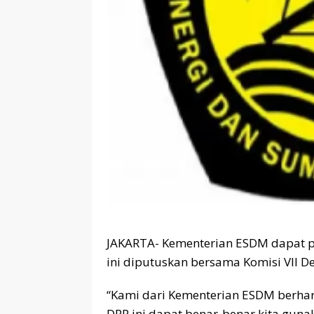
JAKARTA- Kementerian ESDM dapat pag
ini diputuskan bersama Komisi VII De
“Kami dari Kementerian ESDM berhara
DPR ini dapat benar-benar kita gun