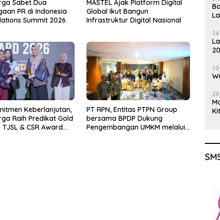
rga Sabet Dua
MASTEL Ajak Platform Digital
Ba
aan PR di Indonesia
Global Ikut Bangun
L
elations Summit 2026
Infrastruktur Digital Nasional
14
La
20
Gu
10
Wa
28
M
mitmen Keberlanjutan,
PT RPN, Entitas PTPN Group
Ki
ga Raih Predikat Gold
bersama BPDP Dukung
 TJSL & CSR Award
Pengembangan UMKM melalui
Workshop Pangan Sehat
Berbasis Minyak Sawit
SMS