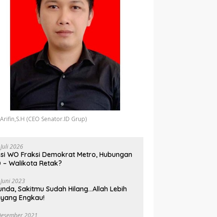
 Arifin,S.H (CEO Senator.ID Grup)
 Juli 2026
si WO Fraksi Demokrat Metro, Hubungan
 – Walikota Retak?
 Juni 2023
unda, Sakitmu Sudah Hilang…Allah Lebih
yang Engkau!
Desember 2021