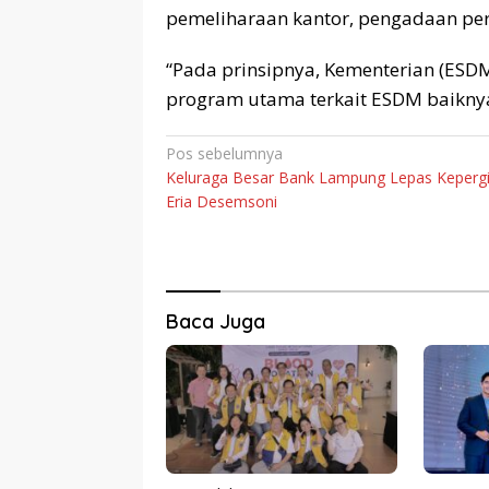
pemeliharaan kantor, pengadaan pera
“Pada prinsipnya, Kementerian (ESD
program utama terkait ESDM baiknya b
Navigasi
Pos sebelumnya
Keluraga Besar Bank Lampung Lepas Keperg
pos
Eria Desemsoni
Baca Juga