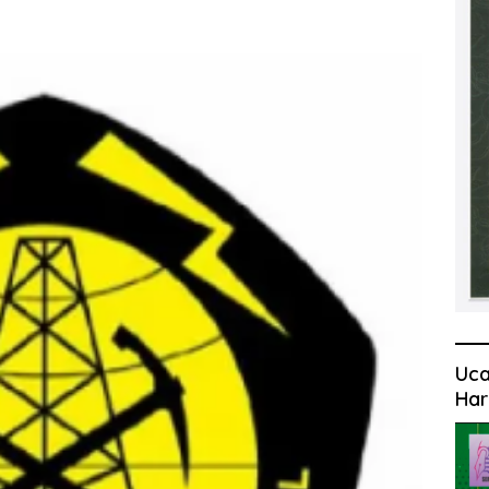
Uca
Har