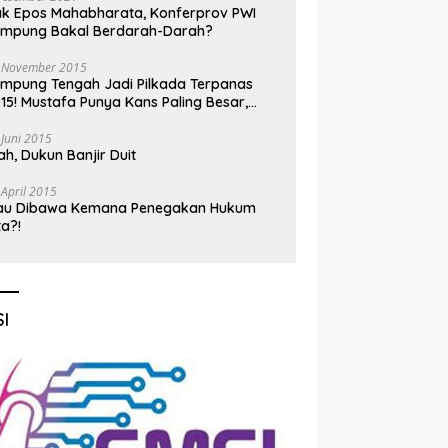
k Epos Mahabharata, Konferprov PWI
ampung Bakal Berdarah-Darah?
 November 2015
mpung Tengah Jadi Pilkada Terpanas
15! Mustafa Punya Kans Paling Besar,
nadi Jadi Kuda Hitam
 Juni 2015
h, Dukun Banjir Duit
 April 2015
au Dibawa Kemana Penegakan Hukum
ta?!
I