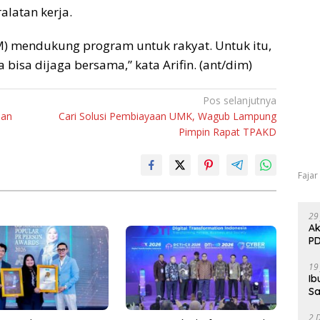
latan kerja.
M) mendukung program untuk rakyat. Untuk itu,
isa dijaga bersama,” kata Arifin. (ant/dim)
Pos selanjutnya
ian
Cari Solusi Pembiayaan UMK, Wagub Lampung
Pimpin Rapat TPAKD
Fajar
29
Ak
PD
19
Ib
Sa
2 