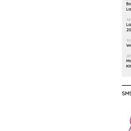
Ba
L
14
La
20
Gu
10
Wa
28
M
Ki
SMS