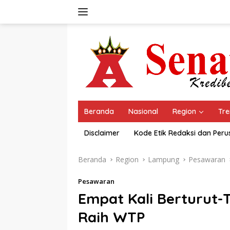
Langsung
ke
konten
Beranda
Nasional
Region
Tre
Disclaimer
Kode Etik Redaksi dan Per
Beranda
Region
Lampung
Pesawaran
Pesawaran
Empat Kali Berturut
Raih WTP