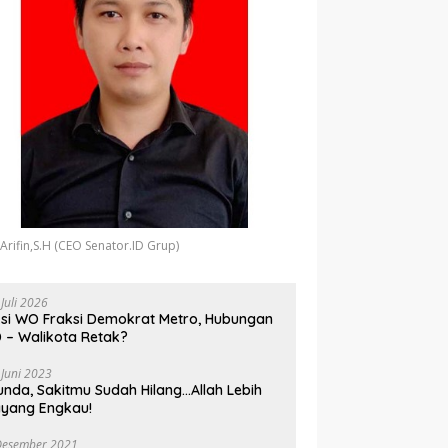
 Arifin,S.H (CEO Senator.ID Grup)
 Juli 2026
si WO Fraksi Demokrat Metro, Hubungan
 – Walikota Retak?
 Juni 2023
unda, Sakitmu Sudah Hilang…Allah Lebih
yang Engkau!
Desember 2021