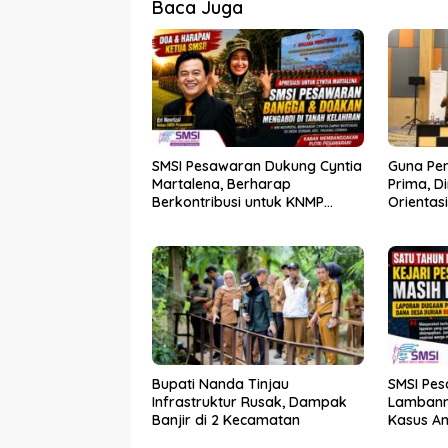
Baca Juga
SMSI Pesawaran Dukung Cyntia
Guna Pe
Martalena, Berharap
Prima, D
Berkontribusi untuk KNMP
Orientas
Pesawaran
Kader P
Bupati Nanda Tinjau
SMSI Pes
Infrastruktur Rusak, Dampak
Lambann
Banjir di 2 Kecamatan
Kasus A