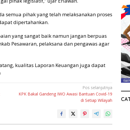
i pihak legislatif,” ujar Eriawan.
da semua pihak yang telah melaksanakan proses
 dapat dipertahankan.
paian yang sangat baik namun jangan berpuas
emkab Pesawaran, pelaksana dan pengawas agar
atang, kualitas Laporan Keuangan juga dapat
)
Pos selanjutnya
t
KPK Bakal Gandeng IWO Awasi Bantuan Covid-19
CA
di Setiap Wilayah