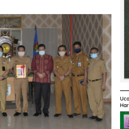
Uca
Har