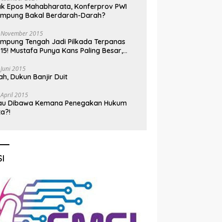
k Epos Mahabharata, Konferprov PWI
ampung Bakal Berdarah-Darah?
 November 2015
mpung Tengah Jadi Pilkada Terpanas
15! Mustafa Punya Kans Paling Besar,
nadi Jadi Kuda Hitam
 Juni 2015
h, Dukun Banjir Duit
 April 2015
au Dibawa Kemana Penegakan Hukum
ta?!
I