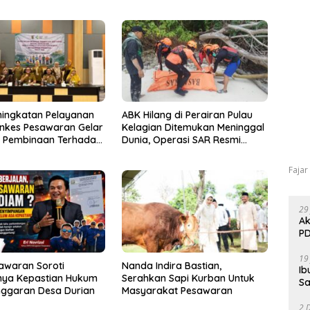
ningkatan Pelayanan
ABK Hilang di Perairan Pulau
inkes Pesawaran Gelar
Kelagian Ditemukan Meninggal
i Pembinaan Terhadap
Dunia, Operasi SAR Resmi
osyandu
Ditutup
Fajar
29
Ak
PD
19
awaran Soroti
Nanda Indira Bastian,
Ib
ya Kepastian Hukum
Serahkan Sapi Kurban Untuk
Sa
nggaran Desa Durian
Masyarakat Pesawaran
2 