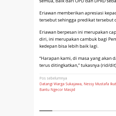
semua, baik dari OPD dan DPRD sebaga
Eriawan memberikan apresiasi kepa
tersebut sehingga predikat tersebut
Eriawan berpesan ini merupakan ca
diri, ini merupakan cambuk bagi P
kedepan bisa lebih baik lagi.
“Harapan kami, di masa yang akan d
terus ditingkatkan,” tukasnya (rid/dit
Navigasi
Pos sebelumnya
Datangi Warga Sukajawa, Nessy Mustafa Iku
pos
Bantu Ngecor Masjid