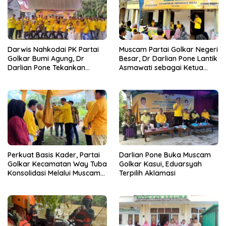
Darwis Nahkodai PK Partai
Muscam Partai Golkar Negeri
Golkar Bumi Agung, Dr
Besar, Dr Darlian Pone Lantik
Darlian Pone Tekankan
Asmawati sebagai Ketua
Penguatan Soliditas Kader
Pimpinan Kecamatan
Perkuat Basis Kader, Partai
Darlian Pone Buka Muscam
Golkar Kecamatan Way Tuba
Golkar Kasui, Eduarsyah
Konsolidasi Melalui Muscam
Terpilih Aklamasi
dan GELAM