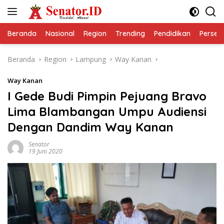
Langsung
ke
konten
Beranda
Nasional
Region
Trending
Pendidikan
Perseps
Beranda
Region
Lampung
Way Kanan
Way Kanan
I Gede Budi Pimpin Pejuang Bravo
Lima Blambangan Umpu Audiensi
Dengan Dandim Way Kanan
Senator
19 Juni 2020