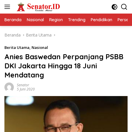
Langsung
ke
konten
Beranda
Nasional
Region
Trending
Pendidikan
Perseps
Beranda
Berita Utama
Berita Utama
,
Nasional
Anies Baswedan Perpanjang PSBB
DKI Jakarta Hingga 18 Juni
Mendatang
Senator
5 Juni 2020