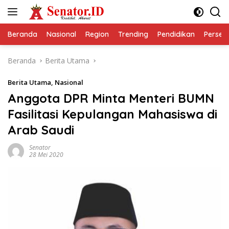
Langsung
ke
konten
Beranda
Nasional
Region
Trending
Pendidikan
Perseps
Beranda
Berita Utama
Berita Utama
,
Nasional
Anggota DPR Minta Menteri BUMN
Fasilitasi Kepulangan Mahasiswa di
Arab Saudi
Senator
28 Mei 2020