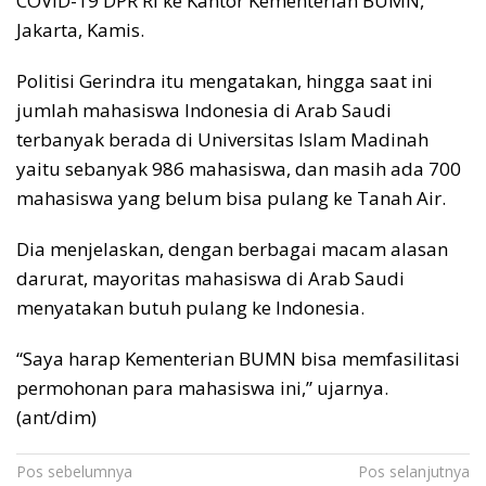
COVID-19 DPR RI ke Kantor Kementerian BUMN,
Jakarta, Kamis.
Politisi Gerindra itu mengatakan, hingga saat ini
jumlah mahasiswa Indonesia di Arab Saudi
terbanyak berada di Universitas Islam Madinah
yaitu sebanyak 986 mahasiswa, dan masih ada 700
mahasiswa yang belum bisa pulang ke Tanah Air.
Dia menjelaskan, dengan berbagai macam alasan
darurat, mayoritas mahasiswa di Arab Saudi
menyatakan butuh pulang ke Indonesia.
“Saya harap Kementerian BUMN bisa memfasilitasi
permohonan para mahasiswa ini,” ujarnya.
(ant/dim)
Navigasi
Pos sebelumnya
Pos selanjutnya