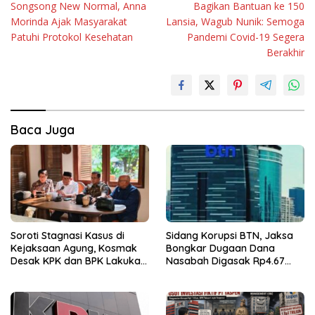
Songsong New Normal, Anna
Bagikan Bantuan ke 150
pos
Morinda Ajak Masyarakat
Lansia, Wagub Nunik: Semoga
Patuhi Protokol Kesehatan
Pandemi Covid-19 Segera
Berakhir
Baca Juga
Soroti Stagnasi Kasus di
Sidang Korupsi BTN, Jaksa
Kejaksaan Agung, Kosmak
Bongkar Dugaan Dana
Desak KPK dan BPK Lakukan
Nasabah Digasak Rp4.67
Audit
Miliar