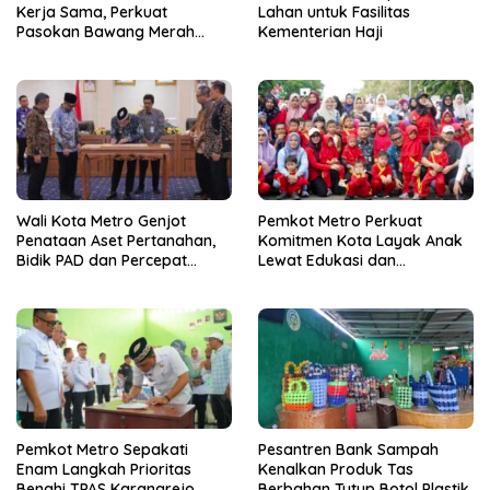
Kerja Sama, Perkuat
Lahan untuk Fasilitas
Pasokan Bawang Merah
Kementerian Haji
untuk Kendalikan Inflasi
Wali Kota Metro Genjot
Pemkot Metro Perkuat
Penataan Aset Pertanahan,
Komitmen Kota Layak Anak
Bidik PAD dan Percepat
Lewat Edukasi dan
Layanan Publik
Perlindungan Anak Menulis
Pemkot Metro Sepakati
Pesantren Bank Sampah
Enam Langkah Prioritas
Kenalkan Produk Tas
Benahi TPAS Karangrejo
Berbahan Tutup Botol Plastik