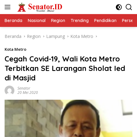
Langsung
ke
konten
Beranda
Nasional
Region
Trending
Pendidikan
Perseps
Beranda
Region
Lampung
Kota Metro
Kota Metro
Cegah Covid-19, Wali Kota Metro
Terbitkan SE Larangan Sholat Ied
di Masjid
Senator
20 Mei 2020