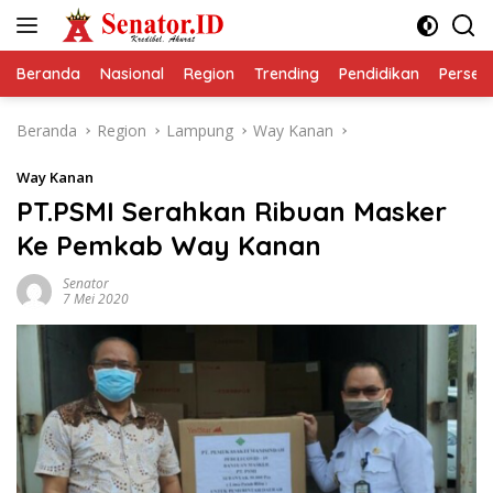
Langsung
ke
konten
Beranda
Nasional
Region
Trending
Pendidikan
Perseps
Beranda
Region
Lampung
Way Kanan
Way Kanan
PT.PSMI Serahkan Ribuan Masker
Ke Pemkab Way Kanan
Senator
7 Mei 2020