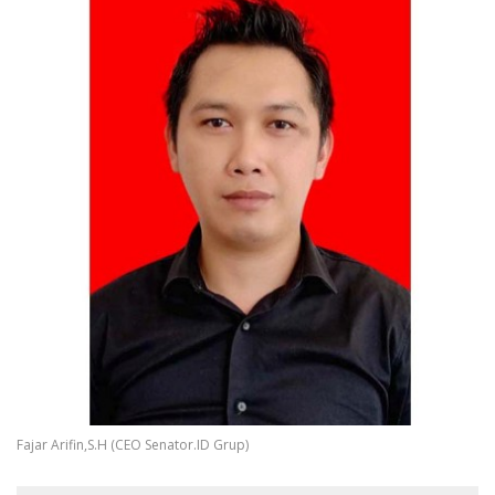
Fajar Arifin,S.H (CEO Senator.ID Grup)