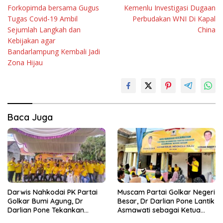
pos
Forkopimda bersama Gugus
Kemenlu Investigasi Dugaan
Tugas Covid-19 Ambil
Perbudakan WNI Di Kapal
Sejumlah Langkah dan
China
Kebijakan agar
Bandarlampung Kembali Jadi
Zona Hijau
Baca Juga
Darwis Nahkodai PK Partai
Muscam Partai Golkar Negeri
Golkar Bumi Agung, Dr
Besar, Dr Darlian Pone Lantik
Darlian Pone Tekankan
Asmawati sebagai Ketua
Penguatan Soliditas Kader
Pimpinan Kecamatan