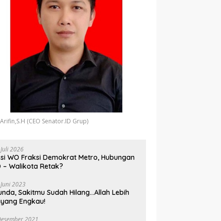
 Arifin,S.H (CEO Senator.ID Grup)
 Juli 2026
si WO Fraksi Demokrat Metro, Hubungan
 – Walikota Retak?
 Juni 2023
unda, Sakitmu Sudah Hilang…Allah Lebih
yang Engkau!
Desember 2021