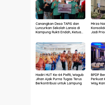
Canangkan Desa TAPIS dan
Mirza Na
Luncurkan Sekolah Lansia di
Konsolid
Kampung Rukti Endah, Ketua
Jadi Pri
TP PKK Lampung Dorong
Kemara
Pembangunan SDM Dimulai
dari Desa
Hadiri HUT Ke-64 PWRI, Wagub
BPDP Be
Jihan Ajak Purna Tugas Terus
Perkuat
Berkontribusi untuk Lampung
Way Kan
SDM Per
Bersama 
Mandiri