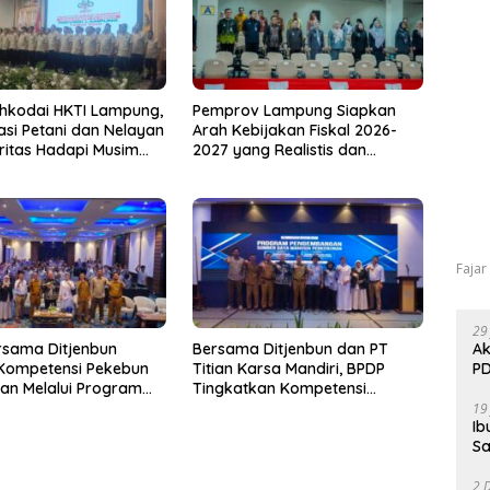
hkodai HKTI Lampung,
Pemprov Lampung Siapkan
asi Petani dan Nelayan
Arah Kebijakan Fiskal 2026-
oritas Hadapi Musim
2027 yang Realistis dan
u
Berkelanjutan
Fajar
29
Ak
rsama Ditjenbun
Bersama Ditjenbun dan PT
PD
 Kompetensi Pekebun
Titian Karsa Mandiri, BPDP
an Melalui Program
Tingkatkan Kompetensi
kebunan 2026
Pekebun Way Kanan Lewat
19
Ib
PT Titian Karsa
Program SDM Perkebunan
Sa
2026
2 