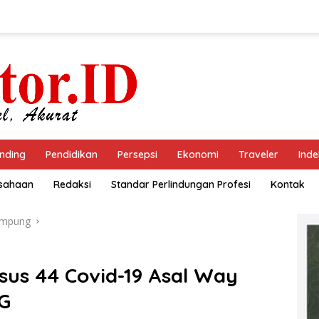
nding
Pendidikan
Persepsi
Ekonomi
Traveler
Inde
usahaan
Redaksi
Standar Perlindungan Profesi
Kontak
ampung
us 44 Covid-19 Asal Way
G