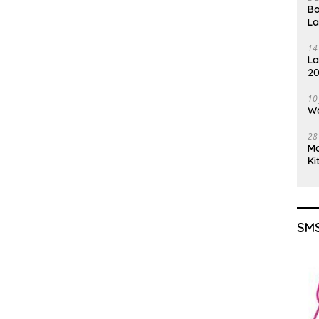
Ba
L
14
La
20
Gu
10
Wa
28
M
Ki
SMS