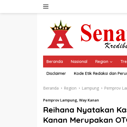
Langsung
ke
konten
Beranda
Nasional
Region
Tre
Disclaimer
Kode Etik Redaksi dan Per
Beranda
Region
Lampung
Pemprov L
Pemprov Lampung
,
Way Kanan
Reihana Nyatakan Kas
Kanan Merupakan OT