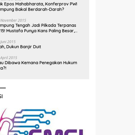
k Epos Mahabharata, Konferprov PWI
ampung Bakal Berdarah-Darah?
 November 2015
mpung Tengah Jadi Pilkada Terpanas
15! Mustafa Punya Kans Paling Besar,
nadi Jadi Kuda Hitam
 Juni 2015
h, Dukun Banjir Duit
 April 2015
au Dibawa Kemana Penegakan Hukum
ta?!
I