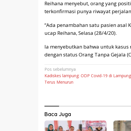
Reihana menyebut, orang yang positif
terkonfirmasi punya riwayat perjalan
“Ada penambahan satu pasien asal K
ucap Reihana, Selasa (28/4/20).
Ia menyebutkan bahwa untuk kasus n
dengan status Orang Tanpa Gejala (OT
Navigasi
Pos sebelumnya
Kadiskes lampung: ODP Covid-19 di Lampung
pos
Terus Menurun
Baca Juga