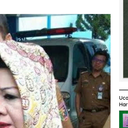
Uca
Har