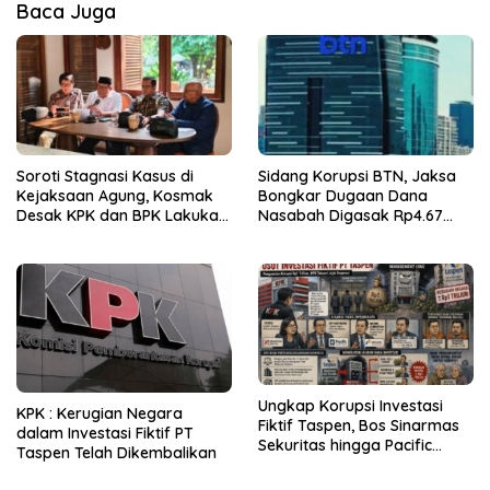
Baca Juga
Soroti Stagnasi Kasus di
Sidang Korupsi BTN, Jaksa
Kejaksaan Agung, Kosmak
Bongkar Dugaan Dana
Desak KPK dan BPK Lakukan
Nasabah Digasak Rp4.67
Audit
Miliar
Ungkap Korupsi Investasi
KPK : Kerugian Negara
Fiktif Taspen, Bos Sinarmas
dalam Investasi Fiktif PT
Sekuritas hingga Pacific
Taspen Telah Dikembalikan
Sekuritas Diperiksa