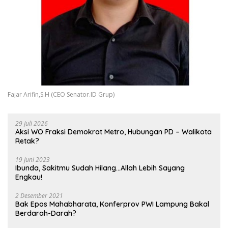
Fajar Arifin,S.H (CEO Senator.ID Grup)
29 Juli 2026
Aksi WO Fraksi Demokrat Metro, Hubungan PD – Walikota
Retak?
19 Juni 2023
Ibunda, Sakitmu Sudah Hilang…Allah Lebih Sayang
Engkau!
2 Desember 2021
Bak Epos Mahabharata, Konferprov PWI Lampung Bakal
Berdarah-Darah?