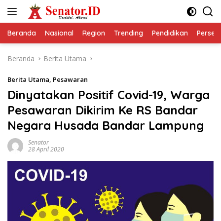
Langsung
ke
konten
Beranda
Nasional
Region
Trending
Pendidikan
Perseps
Beranda
Berita Utama
Berita Utama
,
Pesawaran
Dinyatakan Positif Covid-19, Warga
Pesawaran Dikirim Ke RS Bandar
Negara Husada Bandar Lampung
Senator
28 April 2020