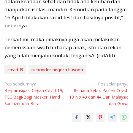
dalam keadaan sehat dan tidak ada keluhan dan
dianjurkan isolasi mandiri. Kemudian pada tanggal
16 April dilakukan rapid test dan hasilnya positif,”
bebernya.
Terkait ini, maka pihaknya juga akan melakukan
pemeriksaan swab terhadap anak, istri dan rekan
yang telah menjalin kontak dengan SA. (rid/dit)
covid-19
rs bandar negara husada
Navigasi
Pos sebelumnya
Pos selanjutnya
Berpartisipasi Cegah Covid-19,
Reihana Sebut Pasien Covid-
pos
TEC Bagi-Bagi Masker, Hand
19 No 43 dan 44 Dari Malaysia
Sanitizer dan Beras
dan Gowa