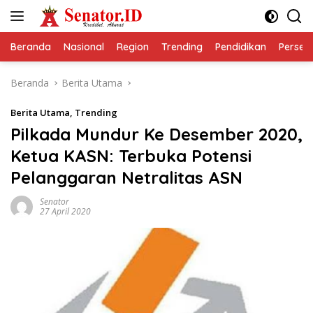
Langsung
ke
konten
Beranda
Nasional
Region
Trending
Pendidikan
Perseps
Beranda
Berita Utama
Berita Utama
,
Trending
Pilkada Mundur Ke Desember 2020,
Ketua KASN: Terbuka Potensi
Pelanggaran Netralitas ASN
Senator
27 April 2020