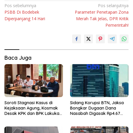
Navigasi
Pos sebelumnya
Pos selanjutnya
PSBB Di Bodebek
Parameter Penetapan Zona
pos
Diperpanjang 14 Hari
Merah Tak Jelas, DPR Kritik
Pemerintah!
Baca Juga
Soroti Stagnasi Kasus di
Sidang Korupsi BTN, Jaksa
Kejaksaan Agung, Kosmak
Bongkar Dugaan Dana
Desak KPK dan BPK Lakukan
Nasabah Digasak Rp4.67
Audit
Miliar