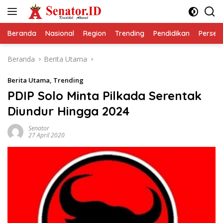
Langsung
ke
konten
Beranda
Nasional
Region
Trending
Pendidikan
Perseps
Beranda
Berita Utama
Berita Utama
,
Trending
PDIP Solo Minta Pilkada Serentak
Diundur Hingga 2024
Senator
27 April 2020