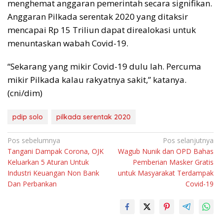
menghemat anggaran pemerintah secara signifikan.
Anggaran Pilkada serentak 2020 yang ditaksir
mencapai Rp 15 Triliun dapat direalokasi untuk
menuntaskan wabah Covid-19.
“Sekarang yang mikir Covid-19 dulu lah. Percuma
mikir Pilkada kalau rakyatnya sakit,” katanya.
(cni/dim)
pdip solo
pilkada serentak 2020
Navigasi
Pos sebelumnya
Pos selanjutnya
Tangani Dampak Corona, OJK
Wagub Nunik dan OPD Bahas
pos
Keluarkan 5 Aturan Untuk
Pemberian Masker Gratis
Industri Keuangan Non Bank
untuk Masyarakat Terdampak
Dan Perbankan
Covid-19