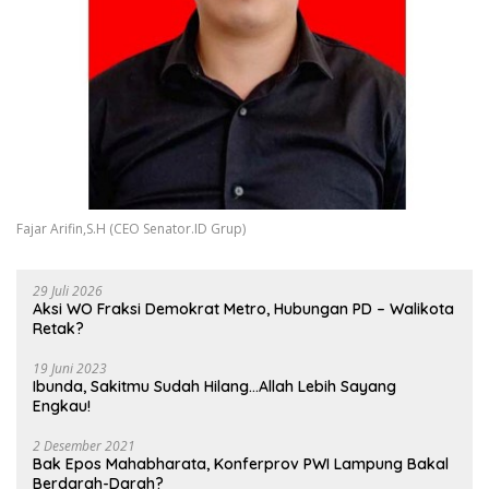
Fajar Arifin,S.H (CEO Senator.ID Grup)
29 Juli 2026
Aksi WO Fraksi Demokrat Metro, Hubungan PD – Walikota
Retak?
19 Juni 2023
Ibunda, Sakitmu Sudah Hilang…Allah Lebih Sayang
Engkau!
2 Desember 2021
Bak Epos Mahabharata, Konferprov PWI Lampung Bakal
Berdarah-Darah?