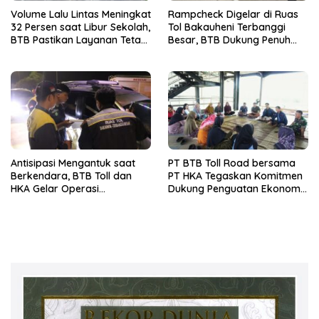
Volume Lalu Lintas Meningkat
Rampcheck Digelar di Ruas
32 Persen saat Libur Sekolah,
Tol Bakauheni Terbanggi
BTB Pastikan Layanan Tetap
Besar, BTB Dukung Penuh
Optimal
Keselamatan Pengguna
Jalan
Antisipasi Mengantuk saat
PT BTB Toll Road bersama
Berkendara, BTB Toll dan
PT HKA Tegaskan Komitmen
HKA Gelar Operasi
Dukung Penguatan Ekonomi
Microsleep Ruas Tol Bakter
Daerah