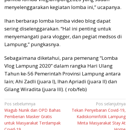
menyelenggarakan kegiatan lomba ini,” ucapanya.
Ihan berbarap lomba lomba video blog dapat
sering diselenggarakan. “Hal ini penting untuk
menyemangati para vlogger, dan pegiat medsos di
Lampung,” pungkasnya.
Sebagaimana diketahui, para pemenang “Lomba
Vlog Lampung 2020” dalam rangka Hari Ulang
Tahun ke-56 Pemerintah Provinsi Lampung antara
lain; Ahi Zadli (juara I), Ihan Apriadi (juara II) dan
Gilang Wiradita (juara III). ( rob/feb)
Navigasi
Pos sebelumnya
Pos selanjutnya
Wagub Nunik dan OPD Bahas
Tekan Penyebaran Covid-19,
pos
Pemberian Masker Gratis
Kadiskominfotik Lampung
untuk Masyarakat Terdampak
Minta Masyarakat Stay At
Covid-19
Home