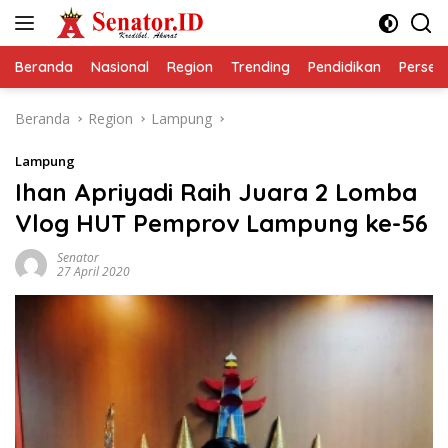
Langsung
ke
konten
Beranda
Nasional
Region
Trending
Pendidikan
Perseps
Beranda
Region
Lampung
Lampung
Ihan Apriyadi Raih Juara 2 Lomba
Vlog HUT Pemprov Lampung ke-56
Senator
27 April 2020