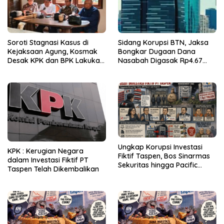
Soroti Stagnasi Kasus di
Sidang Korupsi BTN, Jaksa
Kejaksaan Agung, Kosmak
Bongkar Dugaan Dana
Desak KPK dan BPK Lakukan
Nasabah Digasak Rp4.67
Audit
Miliar
Ungkap Korupsi Investasi
KPK : Kerugian Negara
Fiktif Taspen, Bos Sinarmas
dalam Investasi Fiktif PT
Sekuritas hingga Pacific
Taspen Telah Dikembalikan
Sekuritas Diperiksa