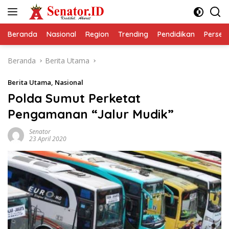
Langsung
ke
konten
Beranda
Nasional
Region
Trending
Pendidikan
Perseps
Beranda
Berita Utama
Berita Utama
,
Nasional
Polda Sumut Perketat
Pengamanan “Jalur Mudik”
Senator
23 April 2020