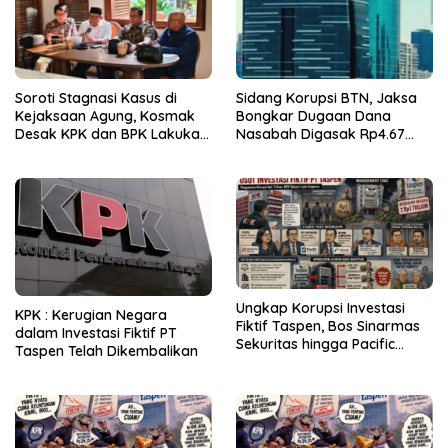
Soroti Stagnasi Kasus di
Sidang Korupsi BTN, Jaksa
Kejaksaan Agung, Kosmak
Bongkar Dugaan Dana
Desak KPK dan BPK Lakukan
Nasabah Digasak Rp4.67
Audit
Miliar
Ungkap Korupsi Investasi
KPK : Kerugian Negara
Fiktif Taspen, Bos Sinarmas
dalam Investasi Fiktif PT
Sekuritas hingga Pacific
Taspen Telah Dikembalikan
Sekuritas Diperiksa