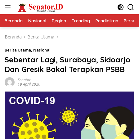
Langsung
ke
konten
Beranda
Nasional
Region
Trending
Pendidikan
Perseps
Beranda
Berita Utama
Berita Utama
,
Nasional
Sebentar Lagi, Surabaya, Sidoarjo
Dan Gresik Bakal Terapkan PSBB
Senator
19 April 2020