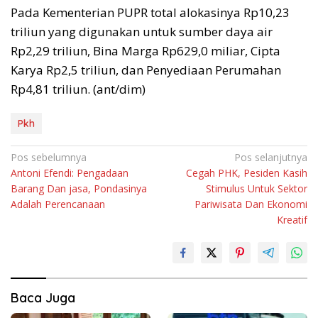
Pada Kementerian PUPR total alokasinya Rp10,23
triliun yang digunakan untuk sumber daya air
Rp2,29 triliun, Bina Marga Rp629,0 miliar, Cipta
Karya Rp2,5 triliun, dan Penyediaan Perumahan
Rp4,81 triliun. (ant/dim)
Pkh
Navigasi
Pos sebelumnya
Pos selanjutnya
Antoni Efendi: Pengadaan
Cegah PHK, Pesiden Kasih
pos
Barang Dan jasa, Pondasinya
Stimulus Untuk Sektor
Adalah Perencanaan
Pariwisata Dan Ekonomi
Kreatif
Baca Juga