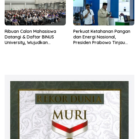
Ribuan Calon Mahasiswa
Perkuat Ketahanan Pangan
Datangi & Daftar BINUS
dan Energi Nasional,
University, Wujudkan
Presiden Prabowo Tinjau
Langkah Awal Menuju Karier
Hilirisasi Bioetanol PTPN I
Global
(Persero), Subholding
Perkebunan Nusantara