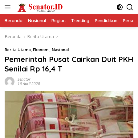
Langsung
ke
konten
Beranda
Nasional
Region
Trending
Pendidikan
Perseps
Beranda
Berita Utama
Berita Utama
,
Ekonomi
,
Nasional
Pemerintah Pusat Cairkan Duit PKH
Senilai Rp 16,4 T
Senator
16 April 2020