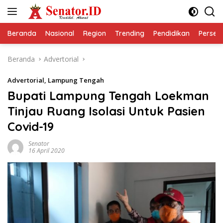
Langsung
ke
konten
Beranda
Nasional
Region
Trending
Pendidikan
Perseps
Beranda
Advertorial
Advertorial
,
Lampung Tengah
Bupati Lampung Tengah Loekman
Tinjau Ruang Isolasi Untuk Pasien
Covid-19
Senator
16 April 2020