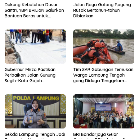
Dukung Kebutuhan Dasar
Jalan Raya Gotong Royong
Santri, YBM BRILiaN Salurkan
Rusak Bertahun-tahun
Bantuan Beras untuk
Dibiarkan
Pesantren di Lampung
Tengah
Gubernur Mirza Pastikan
Tim SAR Gabungan Temukan
Perbaikan Jalan Gunung
Warga Lampung Tengah
Sugih–Kota Gajah
yang Diduga Tenggelam
Berkualitas dan Tepat
Saat Menjala Ikan
Sasaran
Sekda Lampung Tengah Jadi
BRI Bandarjaya Gelar