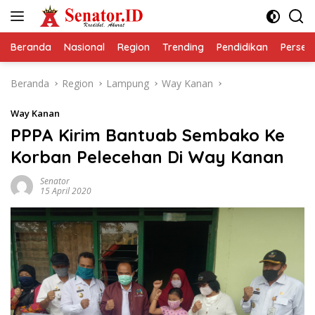
Langsung
ke
konten
Beranda
Nasional
Region
Trending
Pendidikan
Perseps
Beranda
Region
Lampung
Way Kanan
Way Kanan
PPPA Kirim Bantuab Sembako Ke
Korban Pelecehan Di Way Kanan
Senator
15 April 2020