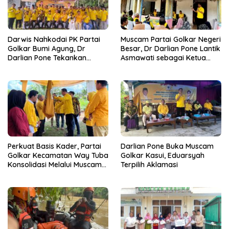
Darwis Nahkodai PK Partai
Muscam Partai Golkar Negeri
Golkar Bumi Agung, Dr
Besar, Dr Darlian Pone Lantik
Darlian Pone Tekankan
Asmawati sebagai Ketua
Penguatan Soliditas Kader
Pimpinan Kecamatan
Perkuat Basis Kader, Partai
Darlian Pone Buka Muscam
Golkar Kecamatan Way Tuba
Golkar Kasui, Eduarsyah
Konsolidasi Melalui Muscam
Terpilih Aklamasi
dan GELAM