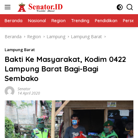
Langsung
ke
konten
Beranda
Nasional
Region
Trending
Pendidikan
Perseps
Beranda
Region
Lampung
Lampung Barat
Lampung Barat
Bakti Ke Masyarakat, Kodim 0422
Lampung Barat Bagi-Bagi
Sembako
Senator
14 April 2020