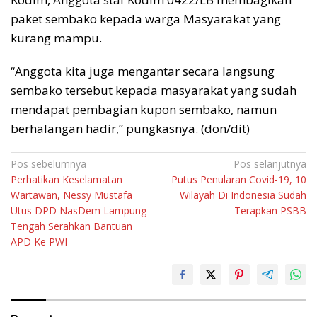
paket sembako kepada warga Masyarakat yang
kurang mampu.
“Anggota kita juga mengantar secara langsung
sembako tersebut kepada masyarakat yang sudah
mendapat pembagian kupon sembako, namun
berhalangan hadir,” pungkasnya. (don/dit)
Navigasi
Pos sebelumnya
Pos selanjutnya
Perhatikan Keselamatan
Putus Penularan Covid-19, 10
pos
Wartawan, Nessy Mustafa
Wilayah Di Indonesia Sudah
Utus DPD NasDem Lampung
Terapkan PSBB
Tengah Serahkan Bantuan
APD Ke PWI