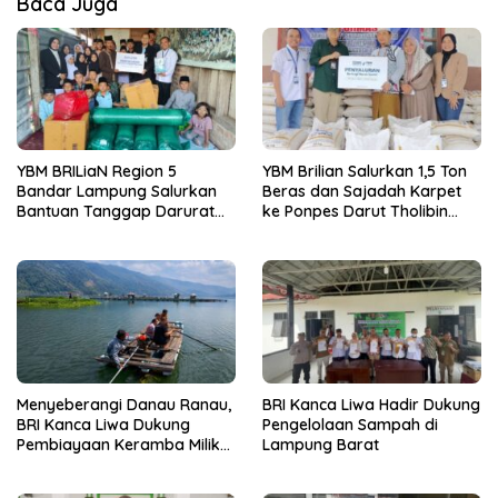
Baca Juga
YBM BRILiaN Region 5
YBM Brilian Salurkan 1,5 Ton
Bandar Lampung Salurkan
Beras dan Sajadah Karpet
Bantuan Tanggap Darurat
ke Ponpes Darut Tholibin
Kebakaran ke Ponpes Sunan
Lampung Barat
Bonang Lampung Barat
Menyeberangi Danau Ranau,
BRI Kanca Liwa Hadir Dukung
BRI Kanca Liwa Dukung
Pengelolaan Sampah di
Pembiayaan Keramba Milik
Lampung Barat
Pelaku Usaha di Kaki Gunung
Seminung