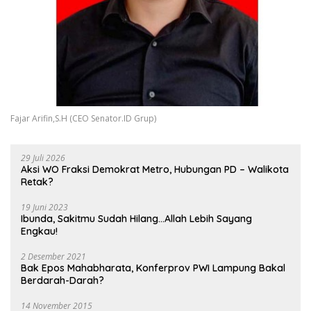
Fajar Arifin,S.H (CEO Senator.ID Grup)
29 Juli 2026
Aksi WO Fraksi Demokrat Metro, Hubungan PD – Walikota
Retak?
19 Juni 2023
Ibunda, Sakitmu Sudah Hilang…Allah Lebih Sayang
Engkau!
2 Desember 2021
Bak Epos Mahabharata, Konferprov PWI Lampung Bakal
Berdarah-Darah?
14 November 2015