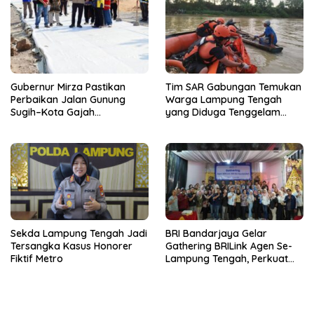
Gubernur Mirza Pastikan
Tim SAR Gabungan Temukan
Perbaikan Jalan Gunung
Warga Lampung Tengah
Sugih–Kota Gajah
yang Diduga Tenggelam
Berkualitas dan Tepat
Saat Menjala Ikan
Sasaran
Sekda Lampung Tengah Jadi
BRI Bandarjaya Gelar
Tersangka Kasus Honorer
Gathering BRILink Agen Se-
Fiktif Metro
Lampung Tengah, Perkuat
Sinergi dan Edukasi
Keuangan Masyarakat