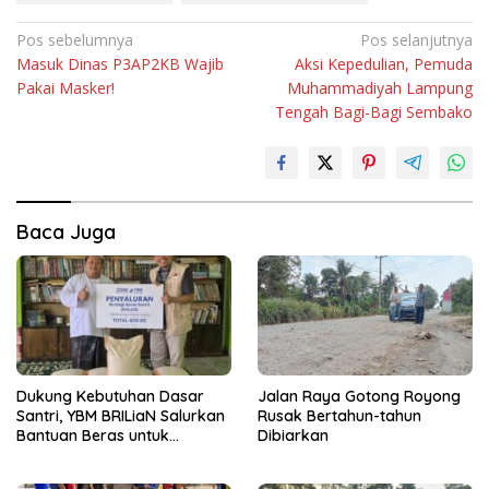
Navigasi
Pos sebelumnya
Pos selanjutnya
Masuk Dinas P3AP2KB Wajib
Aksi Kepedulian, Pemuda
pos
Pakai Masker!
Muhammadiyah Lampung
Tengah Bagi-Bagi Sembako
Baca Juga
Dukung Kebutuhan Dasar
Jalan Raya Gotong Royong
Santri, YBM BRILiaN Salurkan
Rusak Bertahun-tahun
Bantuan Beras untuk
Dibiarkan
Pesantren di Lampung
Tengah