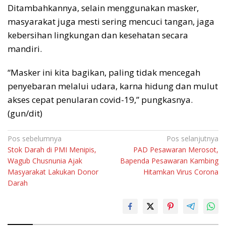
Ditambahkannya, selain menggunakan masker,
masyarakat juga mesti sering mencuci tangan, jaga
kebersihan lingkungan dan kesehatan secara
mandiri.
“Masker ini kita bagikan, paling tidak mencegah
penyebaran melalui udara, karna hidung dan mulut
akses cepat penularan covid-19,” pungkasnya.
(gun/dit)
Navigasi
Pos sebelumnya
Pos selanjutnya
Stok Darah di PMI Menipis,
PAD Pesawaran Merosot,
pos
Wagub Chusnunia Ajak
Bapenda Pesawaran Kambing
Masyarakat Lakukan Donor
Hitamkan Virus Corona
Darah