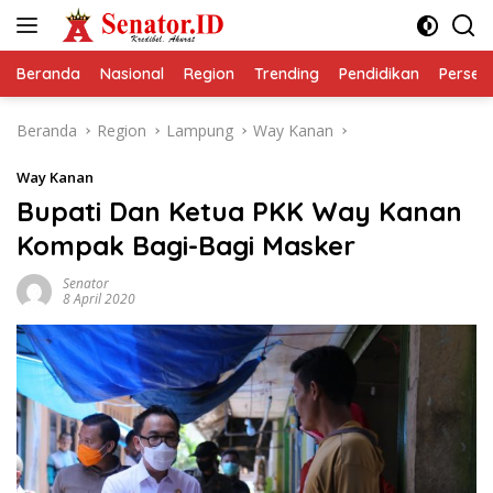
Langsung
ke
konten
Beranda
Nasional
Region
Trending
Pendidikan
Perseps
Beranda
Region
Lampung
Way Kanan
Way Kanan
Bupati Dan Ketua PKK Way Kanan
Kompak Bagi-Bagi Masker
Senator
8 April 2020