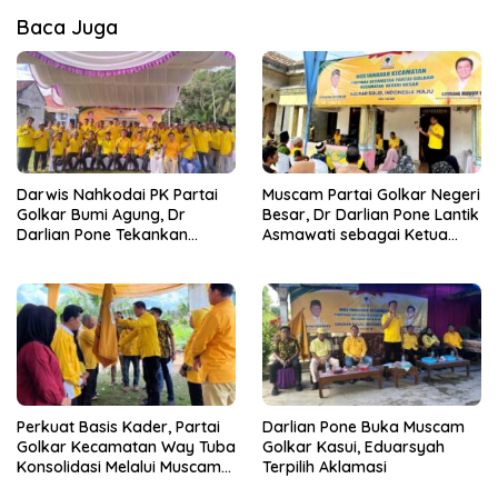
Baca Juga
Darwis Nahkodai PK Partai
Muscam Partai Golkar Negeri
Golkar Bumi Agung, Dr
Besar, Dr Darlian Pone Lantik
Darlian Pone Tekankan
Asmawati sebagai Ketua
Penguatan Soliditas Kader
Pimpinan Kecamatan
Perkuat Basis Kader, Partai
Darlian Pone Buka Muscam
Golkar Kecamatan Way Tuba
Golkar Kasui, Eduarsyah
Konsolidasi Melalui Muscam
Terpilih Aklamasi
dan GELAM