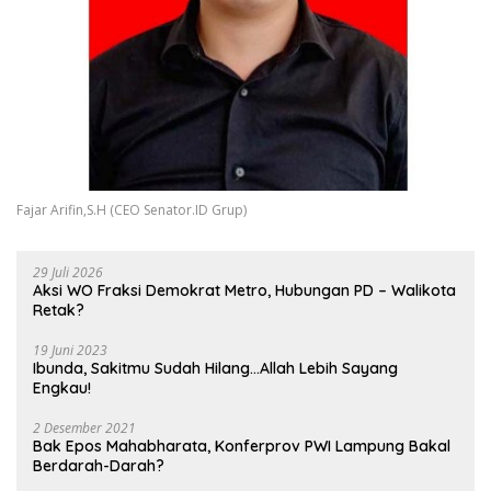
Fajar Arifin,S.H (CEO Senator.ID Grup)
29 Juli 2026
Aksi WO Fraksi Demokrat Metro, Hubungan PD – Walikota
Retak?
19 Juni 2023
Ibunda, Sakitmu Sudah Hilang…Allah Lebih Sayang
Engkau!
2 Desember 2021
Bak Epos Mahabharata, Konferprov PWI Lampung Bakal
Berdarah-Darah?