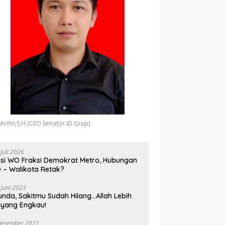
 Arifin,S.H (CEO Senator.ID Grup)
 Juli 2026
si WO Fraksi Demokrat Metro, Hubungan
 – Walikota Retak?
 Juni 2023
unda, Sakitmu Sudah Hilang…Allah Lebih
yang Engkau!
Desember 2021