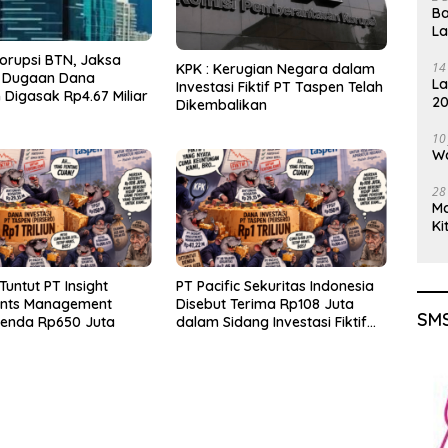
Ba
L
orupsi BTN, Jaksa
14
KPK : Kerugian Negara dalam
 Dugaan Dana
La
Investasi Fiktif PT Taspen Telah
Digasak Rp4.67 Miliar
20
Dikembalikan
Gu
10
Wa
28
M
Ki
Tuntut PT Insight
PT Pacific Sekuritas Indonesia
ents Management
Disebut Terima Rp108 Juta
SMS
Denda Rp650 Juta
dalam Sidang Investasi Fiktif
PT Taspen