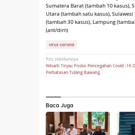
Sumatera Barat (tambah 10 kasus), 
Utara (tambah satu kasus), Sulawesi
(tambah 30 kasus), Lampung (tambah 
(ant/dim)
virus corona
Navigasi
Pos sebelumnya
Winarti Tinjau Posko Pencegahan Covid -19 D
pos
Perbatasan Tulang Bawang
Baca Juga