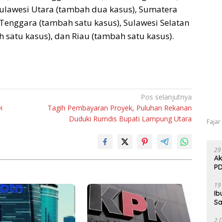
Sulawesi Utara (tambah dua kasus), Sumatera
 Tenggara (tambah satu kasus), Sulawesi Selatan
satu kasus), dan Riau (tambah satu kasus).
Pos selanjutnya
i
Tagih Pembayaran Proyek, Puluhan Rekanan
Duduki Rumdis Bupati Lampung Utara
Fajar
29
Ak
PD
19
Ib
Sa
2 