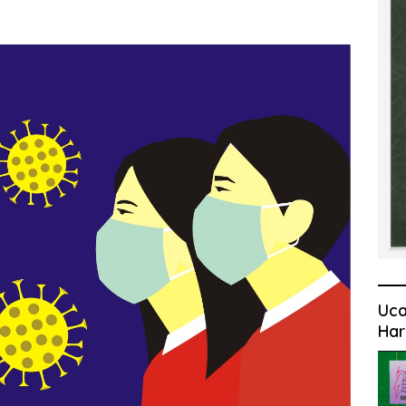
Uca
Har