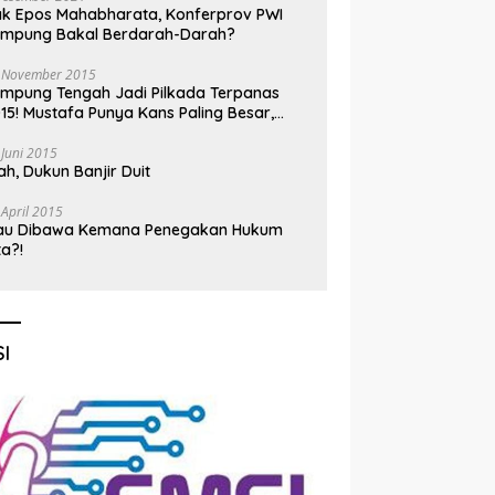
k Epos Mahabharata, Konferprov PWI
ampung Bakal Berdarah-Darah?
 November 2015
mpung Tengah Jadi Pilkada Terpanas
15! Mustafa Punya Kans Paling Besar,
nadi Jadi Kuda Hitam
 Juni 2015
h, Dukun Banjir Duit
 April 2015
au Dibawa Kemana Penegakan Hukum
ta?!
I