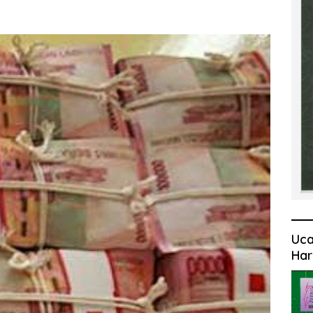
Uca
Har