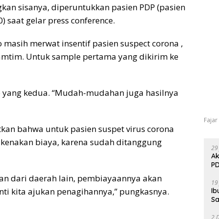
angkan sisanya, diperuntukkan pasien PDP (pasien
 saat gelar press conference.
o masih merwat insentif pasien suspect corona ,
 Lamtim. Untuk sample pertama yang dikirim ke
Lab yang kedua. “Mudah-mudahan juga hasilnya
Fajar
kan bahwa untuk pasien suspet virus corona
dikenakan biaya, karena sudah ditanggung
29
Ak
PD
an dari daerah lain, pembiayaannya akan
19
ti kita ajukan penagihannya,” pungkasnya.
Ib
Sa
2 