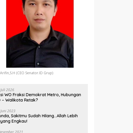
 Arifin,S.H (CEO Senator.ID Grup)
 Juli 2026
si WO Fraksi Demokrat Metro, Hubungan
 – Walikota Retak?
 Juni 2023
unda, Sakitmu Sudah Hilang…Allah Lebih
yang Engkau!
Desember 2021