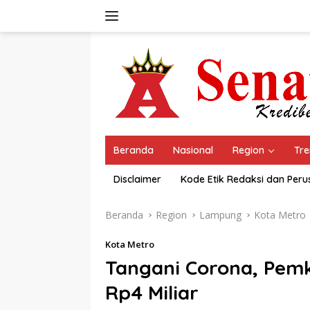
Langsung
ke
konten
Beranda
Nasional
Region
Tre
Disclaimer
Kode Etik Redaksi dan Per
Beranda
Region
Lampung
Kota Metro
Kota Metro
Tangani Corona, Pemk
Rp4 Miliar