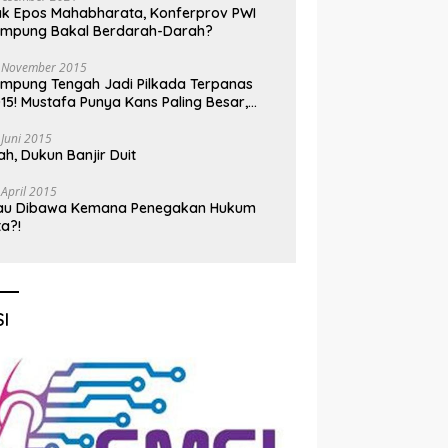
k Epos Mahabharata, Konferprov PWI
ampung Bakal Berdarah-Darah?
 November 2015
mpung Tengah Jadi Pilkada Terpanas
15! Mustafa Punya Kans Paling Besar,
nadi Jadi Kuda Hitam
 Juni 2015
h, Dukun Banjir Duit
 April 2015
au Dibawa Kemana Penegakan Hukum
ta?!
I