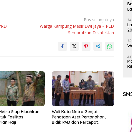
Ba
L
Pos selanjutnya
14
La
DPRD
Warga Kampung Mesir Dwi Jaya – PLD
20
Semprotkan Disinfektan
Gu
10
Wa
28
M
Ki
SMS
etro Siap Hibahkan
Wali Kota Metro Genjot
uk Fasilitas
Penataan Aset Pertanahan,
ian Haji
Bidik PAD dan Percepat
Layanan Publik