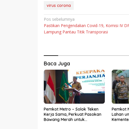
virus corona
Navigasi
Pos sebelumnya
Pastikan Pengendalian Covid-19, Komisi IV 
pos
Lampung Pantau Titik Transporasi
Baca Juga
Pemkot Metro – Solok Teken
Pemkot M
Kerja Sama, Perkuat Pasokan
Lahan unt
Bawang Merah untuk
Kementer
Kendalikan Inflasi