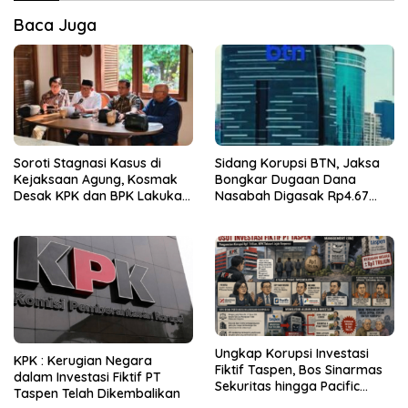
Baca Juga
Soroti Stagnasi Kasus di
Sidang Korupsi BTN, Jaksa
Kejaksaan Agung, Kosmak
Bongkar Dugaan Dana
Desak KPK dan BPK Lakukan
Nasabah Digasak Rp4.67
Audit
Miliar
Ungkap Korupsi Investasi
KPK : Kerugian Negara
Fiktif Taspen, Bos Sinarmas
dalam Investasi Fiktif PT
Sekuritas hingga Pacific
Taspen Telah Dikembalikan
Sekuritas Diperiksa