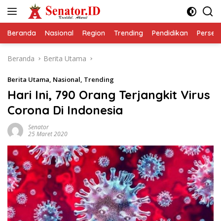
Langsung
ke
konten
Beranda
Nasional
Region
Trending
Pendidikan
Perseps
Beranda
Berita Utama
Berita Utama
,
Nasional
,
Trending
Hari Ini, 790 Orang Terjangkit Virus
Corona Di Indonesia
Senator
25 Maret 2020