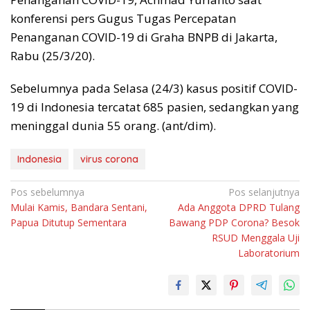
konferensi pers Gugus Tugas Percepatan
Penanganan COVID-19 di Graha BNPB di Jakarta,
Rabu (25/3/20).
Sebelumnya pada Selasa (24/3) kasus positif COVID-
19 di Indonesia tercatat 685 pasien, sedangkan yang
meninggal dunia 55 orang. (ant/dim).
Indonesia
virus corona
Navigasi
Pos sebelumnya
Pos selanjutnya
Mulai Kamis, Bandara Sentani,
Ada Anggota DPRD Tulang
pos
Papua Ditutup Sementara
Bawang PDP Corona? Besok
RSUD Menggala Uji
Laboratorium