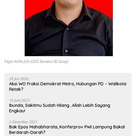
Fajar Arifin,S.H (CEO Senator.ID Grup)
29 Juli 2026
Aksi WO Fraksi Demokrat Metro, Hubungan PD – Walikota
Retak?
19 Juni 2023
Ibunda, Sakitmu Sudah Hilang…Allah Lebih Sayang
Engkau!
2 Desember 2021
Bak Epos Mahabharata, Konferprov PWI Lampung Bakal
Berdarah-Darah?