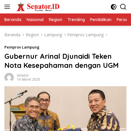
Langsung
ke
konten
Beranda
Nasional
Region
Trending
Pendidikan
Perseps
Beranda
Region
Lampung
Pemprov Lampung
Pemprov Lampung
Gubernur Arinal Djunaidi Teken
Nota Kesepahaman dengan UGM
Senator
14 Maret 2020