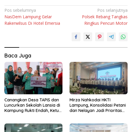
Navigasi
Pos sebelumnya
Pos selanjutnya
NasDem Lampung Gelar
Polsek Rebang Tangkas
pos
Rakerwilsus Di Hotel Emersia
Ringkus Pencuri Motor
Baca Juga
Canangkan Desa TAPIS dan
Mirza Nahkodai HKTI
Luncurkan Sekolah Lansia di
Lampung, Konsolidasi Petani
Kampung Rukti Endah, Ketua
dan Nelayan Jadi Prioritas
TP PKK Lampung Dorong
Hadapi Musim Kemarau
Pembangunan SDM Dimulai
dari Desa