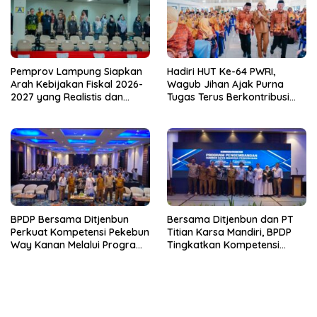
Pemprov Lampung Siapkan
Hadiri HUT Ke-64 PWRI,
Arah Kebijakan Fiskal 2026-
Wagub Jihan Ajak Purna
2027 yang Realistis dan
Tugas Terus Berkontribusi
Berkelanjutan
untuk Lampung
BPDP Bersama Ditjenbun
Bersama Ditjenbun dan PT
Perkuat Kompetensi Pekebun
Titian Karsa Mandiri, BPDP
Way Kanan Melalui Program
Tingkatkan Kompetensi
SDM Perkebunan 2026
Pekebun Way Kanan Lewat
Bersama PT Titian Karsa
Program SDM Perkebunan
Mandiri
2026