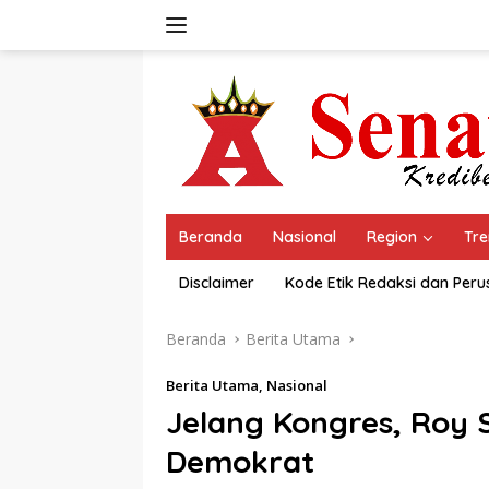
Langsung
ke
konten
Beranda
Nasional
Region
Tre
Disclaimer
Kode Etik Redaksi dan Per
Beranda
Berita Utama
Berita Utama
,
Nasional
Jelang Kongres, Roy 
Demokrat