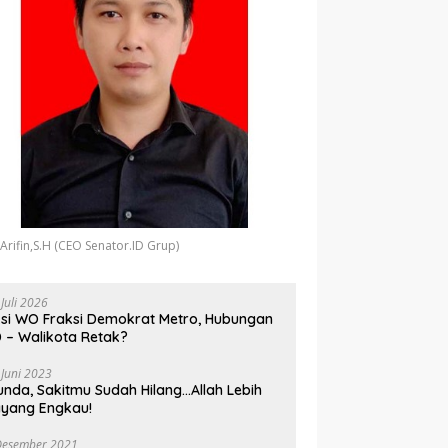
 Arifin,S.H (CEO Senator.ID Grup)
 Juli 2026
si WO Fraksi Demokrat Metro, Hubungan
 – Walikota Retak?
 Juni 2023
unda, Sakitmu Sudah Hilang…Allah Lebih
yang Engkau!
Desember 2021