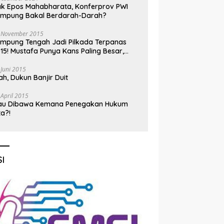
k Epos Mahabharata, Konferprov PWI
ampung Bakal Berdarah-Darah?
 November 2015
mpung Tengah Jadi Pilkada Terpanas
15! Mustafa Punya Kans Paling Besar,
nadi Jadi Kuda Hitam
 Juni 2015
h, Dukun Banjir Duit
 April 2015
au Dibawa Kemana Penegakan Hukum
ta?!
I