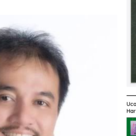
Uca
Har