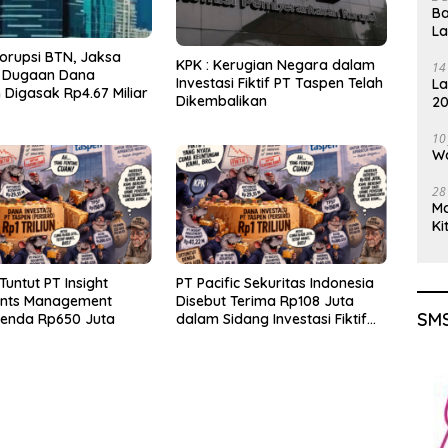
Ba
L
orupsi BTN, Jaksa
KPK : Kerugian Negara dalam
14
 Dugaan Dana
Investasi Fiktif PT Taspen Telah
La
Digasak Rp4.67 Miliar
Dikembalikan
20
Gu
10
Wa
28
M
Ki
Tuntut PT Insight
PT Pacific Sekuritas Indonesia
ents Management
Disebut Terima Rp108 Juta
SMS
Denda Rp650 Juta
dalam Sidang Investasi Fiktif
PT Taspen