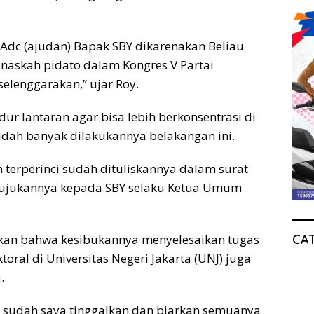
 Adc (ajudan) Bapak SBY dikarenakan Beliau
naskah pidato dalam Kongres V Partai
selenggarakan,” ujar Roy.
r lantaran agar bisa lebih berkonsentrasi di
udah banyak dilakukannya belakangan ini.
h terperinci sudah dituliskannya dalam surat
itujukannya kepada SBY selaku Ketua Umum
CA
tkan bahwa kesibukannya menyelesaikan tugas
ral di Universitas Negeri Jakarta (UNJ) juga
.
isi’ sudah saya tinggalkan dan biarkan semuanya