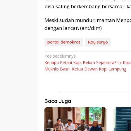
bisa saling berkembang bersama,” ka
Meski sudah mundur, mantan Menpor
dengan lancar. (ant/dim)
partai demokrat
Roy suryo
Navigasi
Pos sebelumnya
Kenapa Petani Kopi Belum Sejahtera? Ini Kat
pos
Mukhlis Basri, Ketua Dewan Kopi Lampung
Baca Juga