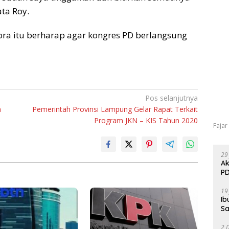
ta Roy.
a itu berharap agar kongres PD berlangsung
Pos selanjutnya
a
Pemerintah Provinsi Lampung Gelar Rapat Terkait
Program JKN – KIS Tahun 2020
Fajar
29
Ak
PD
19
Ib
Sa
2 