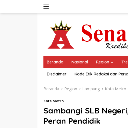
Langsung
ke
konten
Beranda
Nasional
Region
Tre
Disclaimer
Kode Etik Redaksi dan Per
Beranda
Region
Lampung
Kota Metro
Kota Metro
Sambangi SLB Negeri,
Peran Pendidik