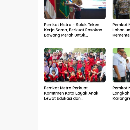
Pemkot Metro – Solok Teken
Pemkot M
Kerja Sama, Perkuat Pasokan
Lahan unt
Bawang Merah untuk
Kementer
Kendalikan Inflasi
Pemkot Metro Perkuat
Pemkot 
Komitmen Kota Layak Anak
Langkah 
Lewat Edukasi dan
Karangr
Perlindungan Anak Menulis