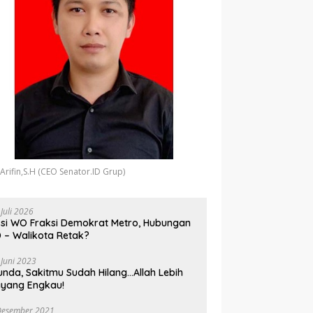
 Arifin,S.H (CEO Senator.ID Grup)
 Juli 2026
si WO Fraksi Demokrat Metro, Hubungan
 – Walikota Retak?
 Juni 2023
unda, Sakitmu Sudah Hilang…Allah Lebih
yang Engkau!
Desember 2021