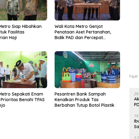
etro Siap Hibahkan
Wali Kota Metro Genjot
uk Fasilitas
Penataan Aset Pertanahan,
ian Haji
Bidik PAD dan Percepat
Layanan Publik
Fajar
Metro Sepakati Enam
Pesantren Bank Sampah
29
Ak
Prioritas Benahi TPAS
Kenalkan Produk Tas
PD
ejo
Berbahan Tutup Botol Plastik
19
Ib
Sa
2 