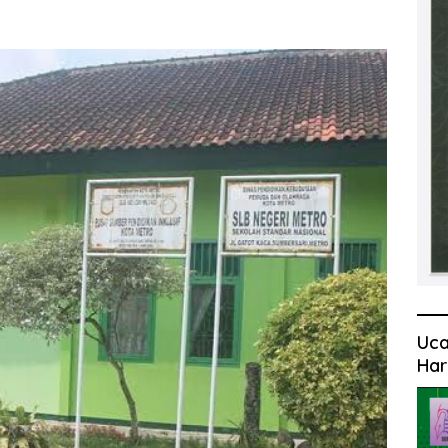
Uca
Har