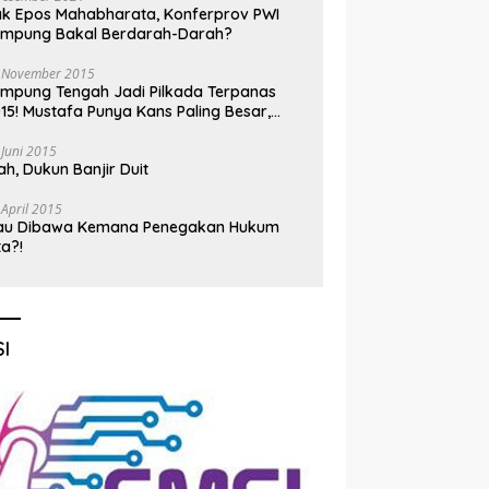
k Epos Mahabharata, Konferprov PWI
ampung Bakal Berdarah-Darah?
 November 2015
mpung Tengah Jadi Pilkada Terpanas
15! Mustafa Punya Kans Paling Besar,
nadi Jadi Kuda Hitam
 Juni 2015
h, Dukun Banjir Duit
 April 2015
au Dibawa Kemana Penegakan Hukum
ta?!
I