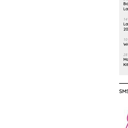
Ba
L
14
La
20
Gu
10
Wa
28
M
Ki
SMS