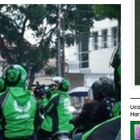
Uca
Har