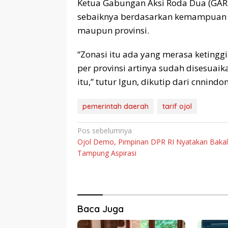
Ketua Gabungan Aksi Roda Dua (GARDA
sebaiknya berdasarkan kemampuan ma
maupun provinsi.
“Zonasi itu ada yang merasa ketingg
per provinsi artinya sudah disesua
itu,” tutur Igun, dikutip dari cnnindon
pemerintah daerah
tarif ojol
Navigasi
Pos sebelumnya
Ojol Demo, Pimpinan DPR RI Nyatakan Bakal
pos
Tampung Aspirasi
Baca Juga