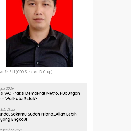
 Arifin,S.H (CEO Senator.ID Grup)
 Juli 2026
si WO Fraksi Demokrat Metro, Hubungan
 – Walikota Retak?
 Juni 2023
unda, Sakitmu Sudah Hilang…Allah Lebih
yang Engkau!
Desember 2021