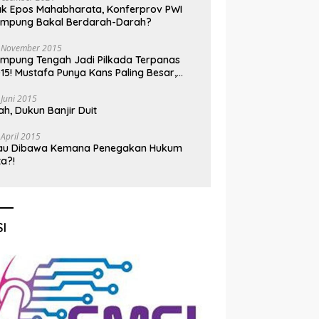
k Epos Mahabharata, Konferprov PWI
ampung Bakal Berdarah-Darah?
 November 2015
mpung Tengah Jadi Pilkada Terpanas
15! Mustafa Punya Kans Paling Besar,
nadi Jadi Kuda Hitam
 Juni 2015
h, Dukun Banjir Duit
 April 2015
au Dibawa Kemana Penegakan Hukum
ta?!
I