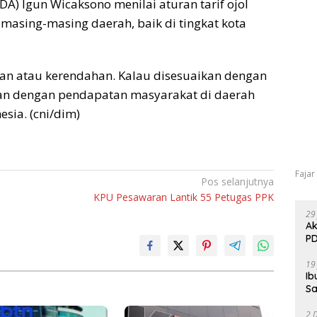
) Igun Wicaksono menilai aturan tarif ojol
sing-masing daerah, baik di tingkat kota
ian atau kerendahan. Kalau disesuaikan dengan
ikan dengan pendapatan masyarakat di daerah
esia. (cni/dim)
Fajar
Pos selanjutnya
KPU Pesawaran Lantik 55 Petugas PPK
29
Ak
PD
19
Ib
Sa
2 