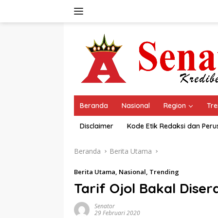
Langsung
ke
konten
Beranda
Nasional
Region
Tre
Disclaimer
Kode Etik Redaksi dan Per
Beranda
Berita Utama
Berita Utama
,
Nasional
,
Trending
Tarif Ojol Bakal Dis
Senator
29 Februari 2020