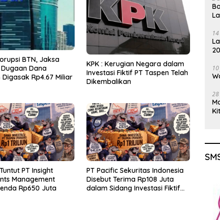
Ba
L
14
La
20
Gu
orupsi BTN, Jaksa
KPK : Kerugian Negara dalam
10
 Dugaan Dana
Investasi Fiktif PT Taspen Telah
Wa
Digasak Rp4.67 Miliar
Dikembalikan
28
M
Ki
SMS
Tuntut PT Insight
PT Pacific Sekuritas Indonesia
ents Management
Disebut Terima Rp108 Juta
Denda Rp650 Juta
dalam Sidang Investasi Fiktif
PT Taspen