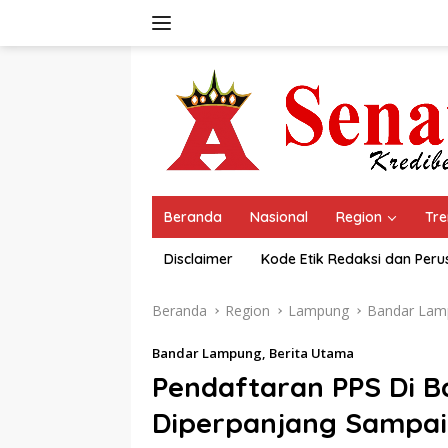
Langsung
ke
konten
Beranda
Nasional
Region
Tre
Disclaimer
Kode Etik Redaksi dan Per
Beranda
Region
Lampung
Bandar Lam
Bandar Lampung
,
Berita Utama
Pendaftaran PPS Di 
Diperpanjang Sampai