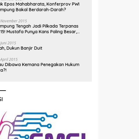
k Epos Mahabharata, Konferprov PWI
ampung Bakal Berdarah-Darah?
 November 2015
mpung Tengah Jadi Pilkada Terpanas
15! Mustafa Punya Kans Paling Besar,
nadi Jadi Kuda Hitam
 Juni 2015
h, Dukun Banjir Duit
 April 2015
au Dibawa Kemana Penegakan Hukum
ta?!
I