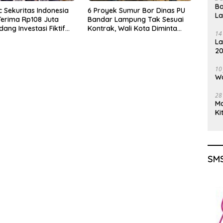
Ba
c Sekuritas Indonesia
6 Proyek Sumur Bor Dinas PU
L
Terima Rp108 Juta
Bandar Lampung Tak Sesuai
ang Investasi Fiktif
Kontrak, Wali Kota Diminta
14
en
Bertindak!
La
20
Gu
10
Wa
28
M
Ki
SMS