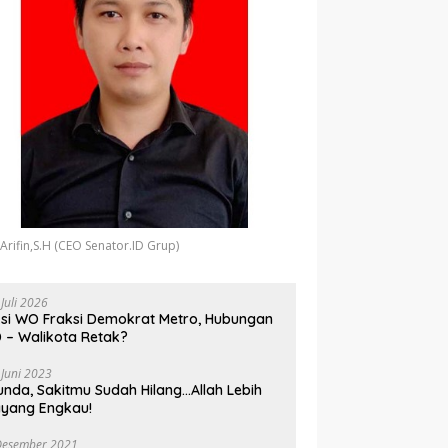
 Arifin,S.H (CEO Senator.ID Grup)
 Juli 2026
si WO Fraksi Demokrat Metro, Hubungan
 – Walikota Retak?
 Juni 2023
unda, Sakitmu Sudah Hilang…Allah Lebih
yang Engkau!
Desember 2021