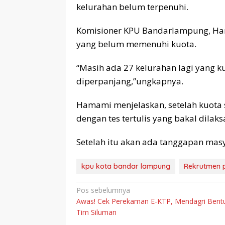
kelurahan belum terpenuhi.
Komisioner KPU Bandarlampung, Ha
yang belum memenuhi kuota.
“Masih ada 27 kelurahan lagi yang 
diperpanjang,”ungkapnya.
Hamami menjelaskan, setelah kuota 
dengan tes tertulis yang bakal dila
Setelah itu akan ada tanggapan masy
kpu kota bandar lampung
Rekrutmen 
Navigasi
Pos sebelumnya
Awas! Cek Perekaman E-KTP, Mendagri Bent
pos
Tim Siluman