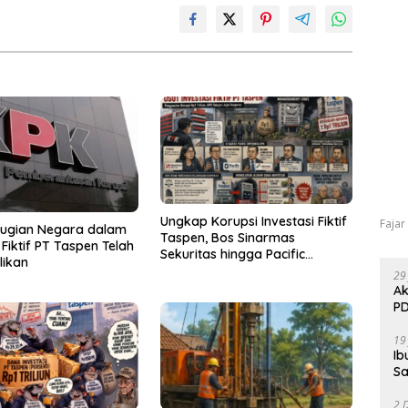
Ungkap Korupsi Investasi Fiktif
Fajar
rugian Negara dalam
Taspen, Bos Sinarmas
 Fiktif PT Taspen Telah
Sekuritas hingga Pacific
likan
Sekuritas Diperiksa
29
Ak
PD
19
Ib
Sa
2 