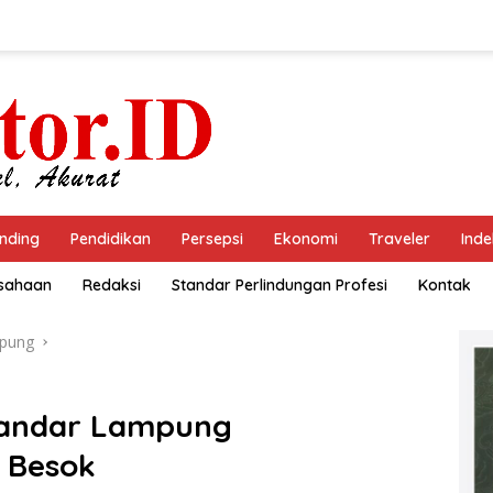
nding
Pendidikan
Persepsi
Ekonomi
Traveler
Inde
usahaan
Redaksi
Standar Perlindungan Profesi
Kontak
pung
Bandar Lampung
 Besok