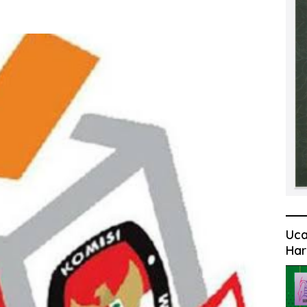
Uca
Har