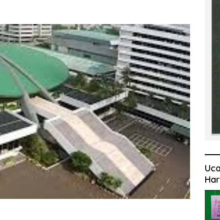
Uca
Har