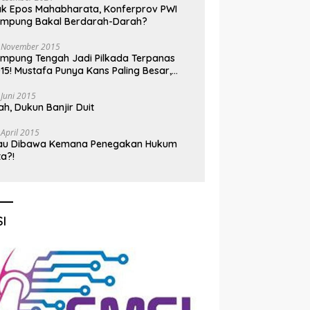
k Epos Mahabharata, Konferprov PWI
ampung Bakal Berdarah-Darah?
 November 2015
mpung Tengah Jadi Pilkada Terpanas
15! Mustafa Punya Kans Paling Besar,
nadi Jadi Kuda Hitam
 Juni 2015
h, Dukun Banjir Duit
 April 2015
au Dibawa Kemana Penegakan Hukum
ta?!
I