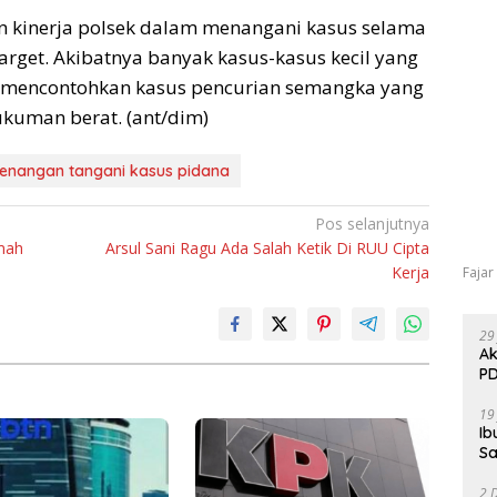
n kinerja polsek dalam menangani kasus selama
rget. Akibatnya banyak kasus-kasus kecil yang
. Ia mencontohkan kasus pencurian semangka yang
kuman berat. (ant/dim)
ewenangan tangani kasus pidana
Pos selanjutnya
mah
Arsul Sani Ragu Ada Salah Ketik Di RUU Cipta
Kerja
Fajar
29
Ak
PD
19
Ib
Sa
2 