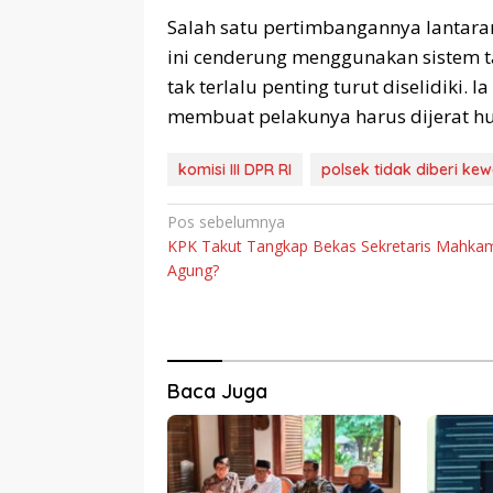
Salah satu pertimbangannya lantara
ini cenderung menggunakan sistem ta
tak terlalu penting turut diselidiki
membuat pelakunya harus dijerat hu
komisi III DPR RI
polsek tidak diberi k
Navigasi
Pos sebelumnya
KPK Takut Tangkap Bekas Sekretaris Mahka
pos
Agung?
Baca Juga