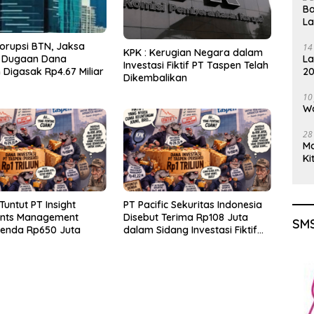
Ba
L
orupsi BTN, Jaksa
14
KPK : Kerugian Negara dalam
La
 Dugaan Dana
Investasi Fiktif PT Taspen Telah
20
Digasak Rp4.67 Miliar
Dikembalikan
Gu
10
Wa
28
M
Ki
Tuntut PT Insight
PT Pacific Sekuritas Indonesia
ents Management
Disebut Terima Rp108 Juta
SMS
Denda Rp650 Juta
dalam Sidang Investasi Fiktif
PT Taspen