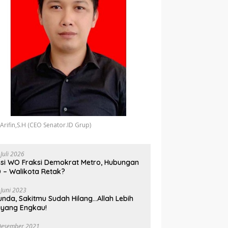
 Arifin,S.H (CEO Senator.ID Grup)
 Juli 2026
si WO Fraksi Demokrat Metro, Hubungan
 – Walikota Retak?
 Juni 2023
unda, Sakitmu Sudah Hilang…Allah Lebih
yang Engkau!
Desember 2021