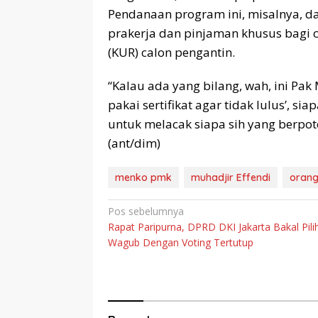
Pendanaan program ini, misalnya, da
prakerja dan pinjaman khusus bagi c
(KUR) calon pengantin.
“Kalau ada yang bilang, wah, ini Pa
pakai sertifikat agar tidak lulus’, s
untuk melacak siapa sih yang berpot
(ant/dim)
menko pmk
muhadjir Effendi
orang
Navigasi
Pos sebelumnya
Rapat Paripurna, DPRD DKI Jakarta Bakal Pili
pos
Wagub Dengan Voting Tertutup