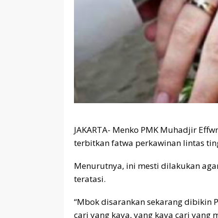
JAKARTA- Menko PMK Muhadjir Effwn
terbitkan fatwa perkawinan lintas ti
Menurutnya, ini mesti dilakukan aga
teratasi.
“Mbok disarankan sekarang dibikin 
cari yang kaya, yang kaya cari yang