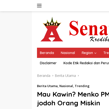
Langsung
ke
konten
Beranda
Nasional
Region
Tre
Disclaimer
Kode Etik Redaksi dan Per
Beranda
Berita Utama
Berita Utama
,
Nasional
,
Trending
Mau Kawin? Menko PM
jodoh Orang Miskin