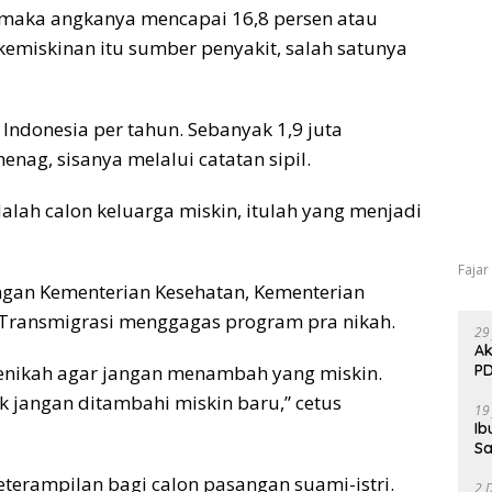
, maka angkanya mencapai 16,8 persen atau
 kemiskinan itu sumber penyakit, salah satunya
i Indonesia per tahun. Sebanyak 1,9 juta
nag, sisanya melalui catatan sipil.
dalah calon keluarga miskin, itulah yang menjadi
Fajar
ngan Kementerian Kesehatan, Kementerian
 Transmigrasi menggagas program pra nikah.
29
Ak
PD
enikah agar jangan menambah yang miskin.
 jangan ditambahi miskin baru,” cetus
19
Ib
Sa
eterampilan bagi calon pasangan suami-istri.
2 