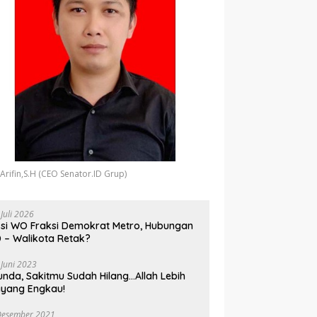
 Arifin,S.H (CEO Senator.ID Grup)
 Juli 2026
si WO Fraksi Demokrat Metro, Hubungan
 – Walikota Retak?
 Juni 2023
unda, Sakitmu Sudah Hilang…Allah Lebih
yang Engkau!
Desember 2021