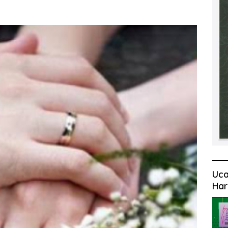
Uca
Har