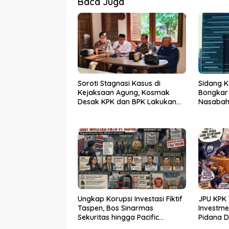
Baca Juga
Soroti Stagnasi Kasus di
Sidang K
Kejaksaan Agung, Kosmak
Bongkar
Desak KPK dan BPK Lakukan
Nasabah 
Audit
Ungkap Korupsi Investasi Fiktif
JPU KPK 
Taspen, Bos Sinarmas
Investm
Sekuritas hingga Pacific
Pidana 
Sekuritas Diperiksa