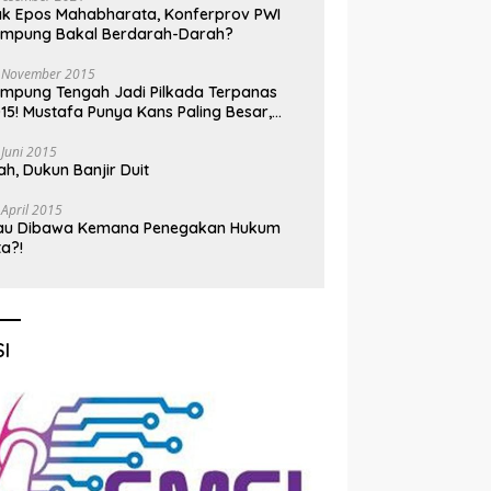
k Epos Mahabharata, Konferprov PWI
ampung Bakal Berdarah-Darah?
 November 2015
mpung Tengah Jadi Pilkada Terpanas
15! Mustafa Punya Kans Paling Besar,
nadi Jadi Kuda Hitam
 Juni 2015
h, Dukun Banjir Duit
 April 2015
au Dibawa Kemana Penegakan Hukum
ta?!
I