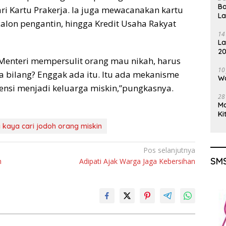
Ba
ri Kartu Prakerja. Ia juga mewacanakan kartu
L
alon pengantin, hingga Kredit Usaha Rakyat
14
La
20
k Menteri mempersulit orang mau nikah, harus
Gu
10
iapa bilang? Enggak ada itu. Itu ada mekanisme
Wa
ensi menjadi keluarga miskin,”pungkasnya.
28
M
Ki
 kaya cari jodoh orang miskin
Pos selanjutnya
SMS
h
Adipati Ajak Warga Jaga Kebersihan