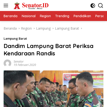
Langsung
ke
konten
Beranda
Nasional
Region
Trending
Pendidikan
Perseps
Beranda
Region
Lampung
Lampung Barat
Lampung Barat
Dandim Lampung Barat Periksa
Kendaraan Randis
Senator
19 Februari 2020