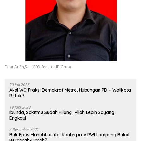
Fajar Arifin,S.H (CEO Senator.ID Grup)
29 Juli 2026
Aksi WO Fraksi Demokrat Metro, Hubungan PD – Walikota
Retak?
19 Juni 2023
Ibunda, Sakitmu Sudah Hilang…Allah Lebih Sayang
Engkau!
2 Desember 2021
Bak Epos Mahabharata, Konferprov PWI Lampung Bakal
Berdarah-Darah?