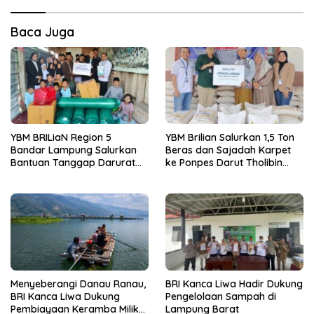
Baca Juga
YBM BRILiaN Region 5
YBM Brilian Salurkan 1,5 Ton
Bandar Lampung Salurkan
Beras dan Sajadah Karpet
Bantuan Tanggap Darurat
ke Ponpes Darut Tholibin
Kebakaran ke Ponpes Sunan
Lampung Barat
Bonang Lampung Barat
Menyeberangi Danau Ranau,
BRI Kanca Liwa Hadir Dukung
BRI Kanca Liwa Dukung
Pengelolaan Sampah di
Pembiayaan Keramba Milik
Lampung Barat