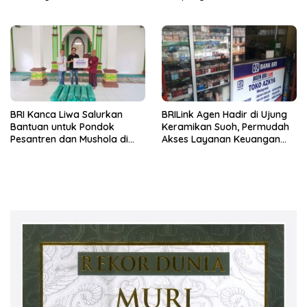
Pelaku Usaha di Kaki Gunung
Seminung
BRI Kanca Liwa Salurkan
BRILink Agen Hadir di Ujung
Bantuan untuk Pondok
Keramikan Suoh, Permudah
Pesantren dan Mushola di
Akses Layanan Keuangan
Lampung Barat
Masyarakat