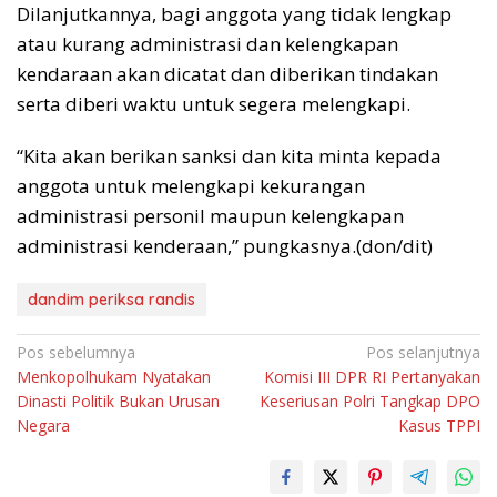
Dilanjutkannya, bagi anggota yang tidak lengkap
atau kurang administrasi dan kelengkapan
kendaraan akan dicatat dan diberikan tindakan
serta diberi waktu untuk segera melengkapi.
“Kita akan berikan sanksi dan kita minta kepada
anggota untuk melengkapi kekurangan
administrasi personil maupun kelengkapan
administrasi kenderaan,” pungkasnya.(don/dit)
dandim periksa randis
Navigasi
Pos sebelumnya
Pos selanjutnya
Menkopolhukam Nyatakan
Komisi III DPR RI Pertanyakan
pos
Dinasti Politik Bukan Urusan
Keseriusan Polri Tangkap DPO
Negara
Kasus TPPI