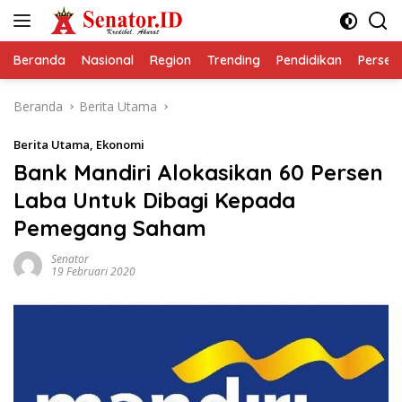
Langsung
ke
konten
Beranda
Nasional
Region
Trending
Pendidikan
Perseps
Beranda
Berita Utama
Berita Utama
,
Ekonomi
Bank Mandiri Alokasikan 60 Persen
Laba Untuk Dibagi Kepada
Pemegang Saham
Senator
19 Februari 2020