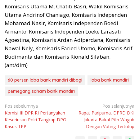
Komisaris Utama M. Chatib Basri, Wakil Komisaris
Utama Andrinof Chaniago, Komisaris Independen
Mohamad Nasir, Komisaris Independen Boedi
Armanto, Komisaris Independen Loeke Larasati
Agoestina, Komisaris Ardan Adiperdana, Komisaris
Nawal Nely, Komisaris Faried Utomo, Komisaris Arif
Budimanta dan Komisaris Rionald Silaban.
(ant/dim)
60 persen laba bank mandiri dibagi
laba bank mandiri
pemegang saham bank mandiri
Navigasi
Pos sebelumnya
Pos selanjutnya
Komisi III DPR RI Pertanyakan
Rapat Paripurna, DPRD DKI
pos
Keseriusan Polri Tangkap DPO
Jakarta Bakal Pilih Wagub
Kasus TPPI
Dengan Voting Tertutup