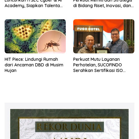
Luncurkan ITSEC Cyber & AI
Perkuat Kemitraan Strategis
Academy, Siapkan Talenta
di Bidang Riset, Inovasi, dan
Indonesia untuk
Komersialisasi Teknologi
Mengamankan dan
Deep-Tech
Memimpin Era AI
HIT Piece: Lindungi Rumah
Perkuat Mutu Layanan
dari Ancaman DBD di Musim
Perhotelan, SUCOFINDO
Hujan
Serahkan Sertifikasi ISO
9001:2015 kepada Hotel
FUGO Samarinda