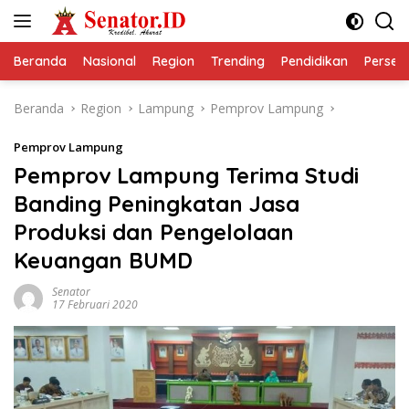
Langsung
ke
konten
Beranda
Nasional
Region
Trending
Pendidikan
Perseps
Beranda
Region
Lampung
Pemprov Lampung
Pemprov Lampung
Pemprov Lampung Terima Studi
Banding Peningkatan Jasa
Produksi dan Pengelolaan
Keuangan BUMD
Senator
17 Februari 2020