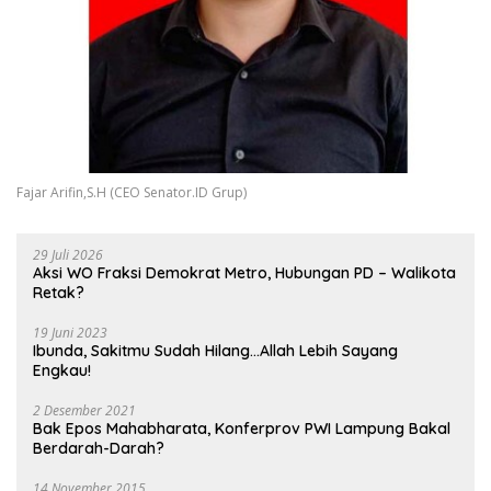
Fajar Arifin,S.H (CEO Senator.ID Grup)
29 Juli 2026
Aksi WO Fraksi Demokrat Metro, Hubungan PD – Walikota
Retak?
19 Juni 2023
Ibunda, Sakitmu Sudah Hilang…Allah Lebih Sayang
Engkau!
2 Desember 2021
Bak Epos Mahabharata, Konferprov PWI Lampung Bakal
Berdarah-Darah?
14 November 2015