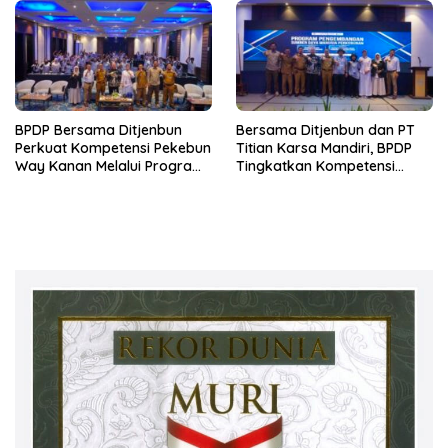
BPDP Bersama Ditjenbun
Bersama Ditjenbun dan PT
Perkuat Kompetensi Pekebun
Titian Karsa Mandiri, BPDP
Way Kanan Melalui Program
Tingkatkan Kompetensi
SDM Perkebunan 2026
Pekebun Way Kanan Lewat
Bersama PT Titian Karsa
Program SDM Perkebunan
Mandiri
2026