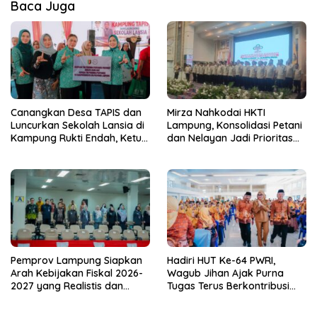
Baca Juga
Canangkan Desa TAPIS dan
Mirza Nahkodai HKTI
Luncurkan Sekolah Lansia di
Lampung, Konsolidasi Petani
Kampung Rukti Endah, Ketua
dan Nelayan Jadi Prioritas
TP PKK Lampung Dorong
Hadapi Musim Kemarau
Pembangunan SDM Dimulai
dari Desa
Pemprov Lampung Siapkan
Hadiri HUT Ke-64 PWRI,
Arah Kebijakan Fiskal 2026-
Wagub Jihan Ajak Purna
2027 yang Realistis dan
Tugas Terus Berkontribusi
Berkelanjutan
untuk Lampung