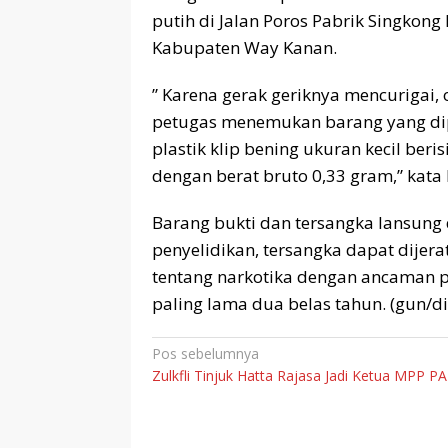
putih di Jalan Poros Pabrik Singko
Kabupaten Way Kanan.
” Karena gerak geriknya mencurigai, o
petugas menemukan barang yang dipe
plastik klip bening ukuran kecil beris
dengan berat bruto 0,33 gram,” kata 
Barang bukti dan tersangka lansung
penyelidikan, tersangka dapat dijera
tentang narkotika dengan ancaman p
paling lama dua belas tahun. (gun/di
Navigasi
Pos sebelumnya
Zulkfli Tinjuk Hatta Rajasa Jadi Ketua MPP P
pos