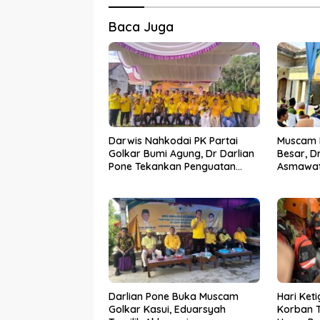
Baca Juga
Darwis Nahkodai PK Partai
Muscam P
Golkar Bumi Agung, Dr Darlian
Besar, D
Pone Tekankan Penguatan
Asmawat
Soliditas Kader
Pimpina
Darlian Pone Buka Muscam
Hari Ket
Golkar Kasui, Eduarsyah
Korban 