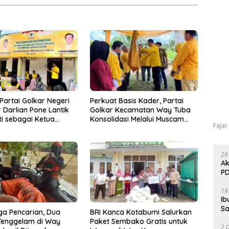
artai Golkar Negeri
Perkuat Basis Kader, Partai
r Darlian Pone Lantik
Golkar Kecamatan Way Tuba
i sebagai Ketua
Konsolidasi Melalui Muscam
Fajar
n Kecamatan
dan GELAM
29
Ak
PD
19
Ib
Sa
iga Pencarian, Dua
BRI Kanca Kotabumi Salurkan
Tenggelam di Way
Paket Sembako Gratis untuk
2 