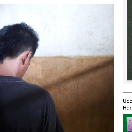
Uca
Har