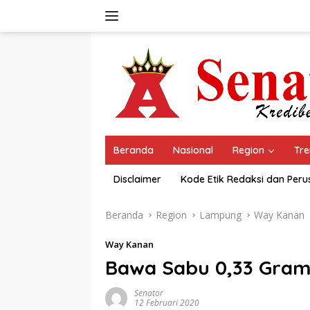
Langsung
ke
konten
Beranda
Nasional
Region
Tre
Disclaimer
Kode Etik Redaksi dan Per
Beranda
Region
Lampung
Way Kanan
Way Kanan
Bawa Sabu 0,33 Gram,
Senator
12 Februari 2020