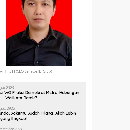
 Arifin,S.H (CEO Senator.ID Grup)
 Juli 2026
si WO Fraksi Demokrat Metro, Hubungan
 – Walikota Retak?
 Juni 2023
unda, Sakitmu Sudah Hilang…Allah Lebih
yang Engkau!
Desember 2021