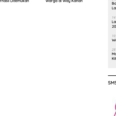
hasil Ditemukan
Warga di Way Kanan
Ba
L
14
La
20
Gu
10
Wa
28
M
Ki
SMS