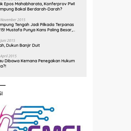
k Epos Mahabharata, Konferprov PWI
ampung Bakal Berdarah-Darah?
 November 2015
mpung Tengah Jadi Pilkada Terpanas
15! Mustafa Punya Kans Paling Besar,
nadi Jadi Kuda Hitam
 Juni 2015
h, Dukun Banjir Duit
 April 2015
au Dibawa Kemana Penegakan Hukum
ta?!
I