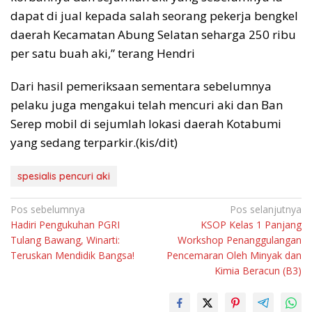
dapat di jual kepada salah seorang pekerja bengkel
daerah Kecamatan Abung Selatan seharga 250 ribu
per satu buah aki,” terang Hendri
Dari hasil pemeriksaan sementara sebelumnya
pelaku juga mengakui telah mencuri aki dan Ban
Serep mobil di sejumlah lokasi daerah Kotabumi
yang sedang terparkir.(kis/dit)
spesialis pencuri aki
Navigasi
Pos sebelumnya
Pos selanjutnya
Hadiri Pengukuhan PGRI
KSOP Kelas 1 Panjang
pos
Tulang Bawang, Winarti:
Workshop Penanggulangan
Teruskan Mendidik Bangsa!
Pencemaran Oleh Minyak dan
Kimia Beracun (B3)