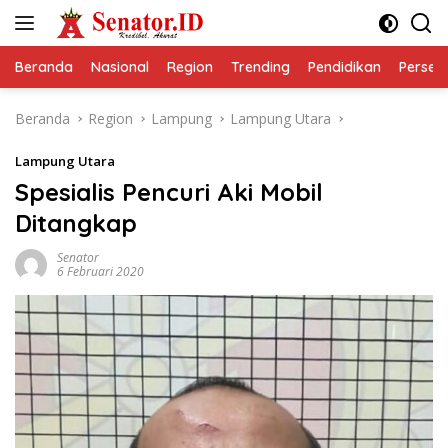
Langsung
ke
konten
Beranda
Nasional
Region
Trending
Pendidikan
Perseps
Beranda
Region
Lampung
Lampung Utara
Lampung Utara
Spesialis Pencuri Aki Mobil
Ditangkap
Senator
6 Februari 2020