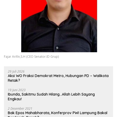
Fajar Arifin,S.H (CEO Senator.ID Grup)
29 Juli 2026
Aksi WO Fraksi Demokrat Metro, Hubungan PD – Walikota
Retak?
19 Juni 2023
Ibunda, Sakitmu Sudah Hilang…Allah Lebih Sayang
Engkau!
2 Desember 2021
Bak Epos Mahabharata, Konferprov PWI Lampung Bakal