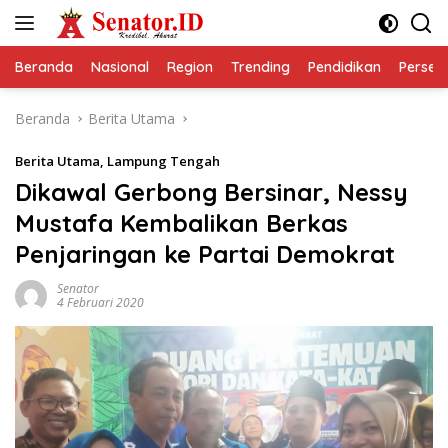
Langsung
ke
konten
Beranda
Nasional
Region
Trending
Pendidikan
Perseps
Beranda
Berita Utama
Berita Utama
,
Lampung Tengah
Dikawal Gerbong Bersinar, Nessy
Mustafa Kembalikan Berkas
Penjaringan ke Partai Demokrat
Senator
4 Februari 2020