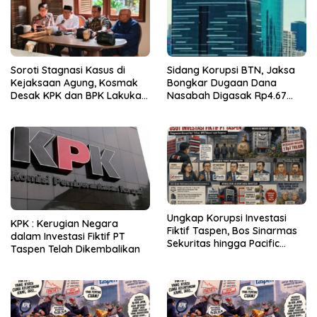
Soroti Stagnasi Kasus di
Sidang Korupsi BTN, Jaksa
Kejaksaan Agung, Kosmak
Bongkar Dugaan Dana
Desak KPK dan BPK Lakukan
Nasabah Digasak Rp4.67
Audit
Miliar
Ungkap Korupsi Investasi
KPK : Kerugian Negara
Fiktif Taspen, Bos Sinarmas
dalam Investasi Fiktif PT
Sekuritas hingga Pacific
Taspen Telah Dikembalikan
Sekuritas Diperiksa