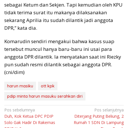
sebagai Ketum dan Sekjen. Tapi kemudian oleh KPU
tidak terima surat itu makanya dilaksanakan
sekarang Aprilia itu sudah dilantik jadi anggota
DPR,” kata dia.
Komarudin sendiri mengakui bahwa kasus suap
tersebut muncul hanya baru-baru ini usai para
anggota DPR dilantik. Ia menyatakan saat ini Riezky
pun sudah resmi dilantik sebagai anggota DPR.
(cni/dim)
harun masiku
ott kpk
pdip minta harun masuku serahkan diri
Navigasi
Pos sebelumnya
Pos selanjutnya
Duh, Kok Ketua DPC PDIP
Diterjang Puting Beliung, 2
pos
Solo Gak Hadir Di Rakernas
Rumah 1 SDN Di Lampung