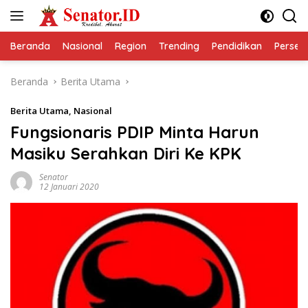
Langsung
ke
konten
Beranda
Nasional
Region
Trending
Pendidikan
Perseps
Beranda
Berita Utama
Berita Utama
,
Nasional
Fungsionaris PDIP Minta Harun
Masiku Serahkan Diri Ke KPK
Senator
12 Januari 2020