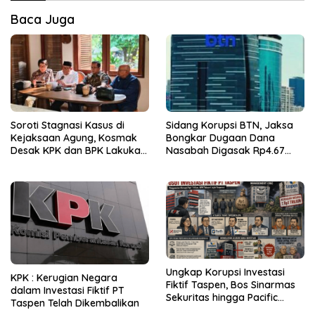
Baca Juga
Soroti Stagnasi Kasus di
Sidang Korupsi BTN, Jaksa
Kejaksaan Agung, Kosmak
Bongkar Dugaan Dana
Desak KPK dan BPK Lakukan
Nasabah Digasak Rp4.67
Audit
Miliar
Ungkap Korupsi Investasi
KPK : Kerugian Negara
Fiktif Taspen, Bos Sinarmas
dalam Investasi Fiktif PT
Sekuritas hingga Pacific
Taspen Telah Dikembalikan
Sekuritas Diperiksa