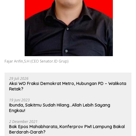
Fajar Arifin,S.H (CEO Senator.ID Grup)
29 Juli 2026
Aksi WO Fraksi Demokrat Metro, Hubungan PD – Walikota
Retak?
19 Juni 2023
Ibunda, Sakitmu Sudah Hilang…Allah Lebih Sayang
Engkau!
2 Desember 2021
Bak Epos Mahabharata, Konferprov PWI Lampung Bakal
Berdarah-Darah?