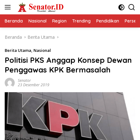
Langsung
ke
konten
Beranda
Nasional
Region
Trending
Pendidikan
Perseps
Beranda
Berita Utama
Berita Utama
,
Nasional
Politisi PKS Anggap Konsep Dewan
Penggawas KPK Bermasalah
Senator
23 Desember 2019