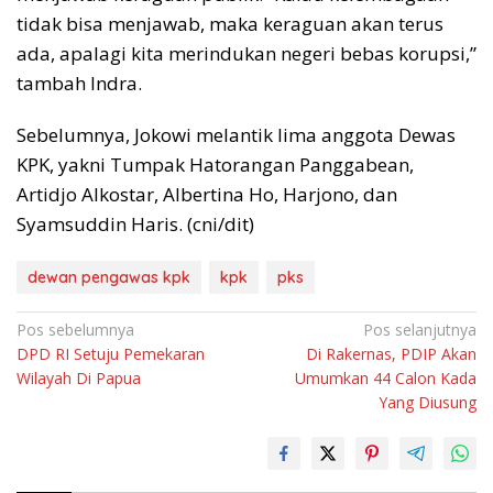
tidak bisa menjawab, maka keraguan akan terus
ada, apalagi kita merindukan negeri bebas korupsi,”
tambah Indra.
Sebelumnya, Jokowi melantik lima anggota Dewas
KPK, yakni Tumpak Hatorangan Panggabean,
Artidjo Alkostar, Albertina Ho, Harjono, dan
Syamsuddin Haris. (cni/dit)
dewan pengawas kpk
kpk
pks
Navigasi
Pos sebelumnya
Pos selanjutnya
DPD RI Setuju Pemekaran
Di Rakernas, PDIP Akan
pos
Wilayah Di Papua
Umumkan 44 Calon Kada
Yang Diusung