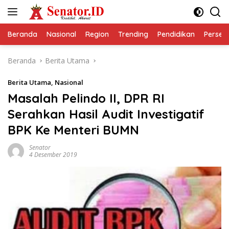
Langsung
ke
konten
Beranda
Nasional
Region
Trending
Pendidikan
Perseps
Beranda
Berita Utama
Berita Utama
,
Nasional
Masalah Pelindo II, DPR RI
Serahkan Hasil Audit Investigatif
BPK Ke Menteri BUMN
Senator
4 Desember 2019