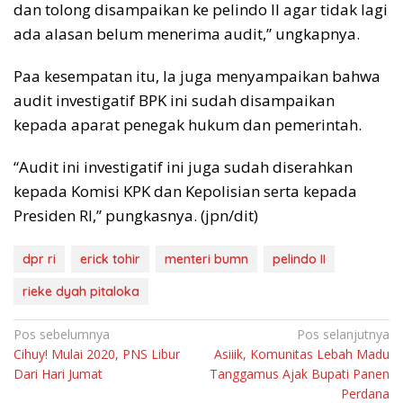
dan tolong disampaikan ke pelindo II agar tidak lagi
ada alasan belum menerima audit,” ungkapnya.
Paa kesempatan itu, Ia juga menyampaikan bahwa
audit investigatif BPK ini sudah disampaikan
kepada aparat penegak hukum dan pemerintah.
“Audit ini investigatif ini juga sudah diserahkan
kepada Komisi KPK dan Kepolisian serta kepada
Presiden RI,” pungkasnya. (jpn/dit)
dpr ri
erick tohir
menteri bumn
pelindo II
rieke dyah pitaloka
Navigasi
Pos sebelumnya
Pos selanjutnya
Cihuy! Mulai 2020, PNS Libur
Asiiik, Komunitas Lebah Madu
pos
Dari Hari Jumat
Tanggamus Ajak Bupati Panen
Perdana