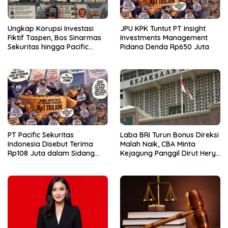
Ungkap Korupsi Investasi
JPU KPK Tuntut PT Insight
Fiktif Taspen, Bos Sinarmas
Investments Management
Sekuritas hingga Pacific
Pidana Denda Rp650 Juta
Sekuritas Diperiksa
PT Pacific Sekuritas
Laba BRI Turun Bonus Direksi
Indonesia Disebut Terima
Malah Naik, CBA Minta
Rp108 Juta dalam Sidang
Kejagung Panggil Dirut Hery
Investasi Fiktif PT Taspen
Gunardi.