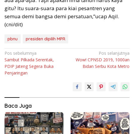
ada apa-apa. Tapi apakah lima tahun harus kaya
gitu? Itu suara-suara para kiai pesantren yang
semua demi bangsa demi persatuan,”ucap Aqil.
(cni/dit)
pbnu
presiden dipilih MPR
Navigasi
Pos sebelumnya
Pos selanjutnya
Sambut Pilkada Serentak,
Wow! CPNSD 2019, 1000an
pos
PDIP Jateng Segera Buka
Bidan Serbu Kota Metro
Penjaringan
Baca Juga