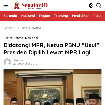
Langsung
ke
konten
Beranda
Nasional
Region
Trending
Pendidikan
Perseps
Beranda
Berita Utama
Berita Utama
,
Nasional
Didatangi MPR, Ketua PBNU “Usul”
Presiden Dipilih Lewat MPR Lagi
Senator
27 November 2019